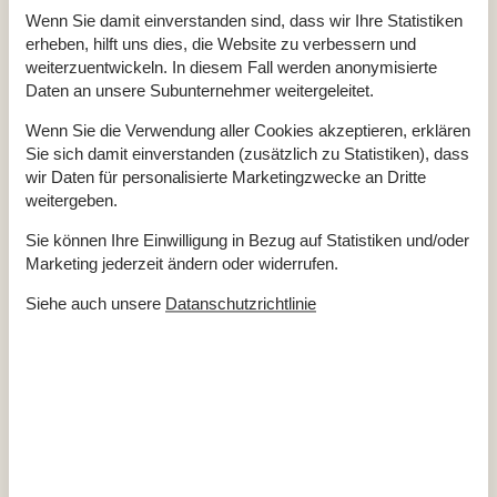
Wenn Sie damit einverstanden sind, dass wir Ihre Statistiken
erheben, hilft uns dies, die Website zu verbessern und
weiterzuentwickeln. In diesem Fall werden anonymisierte
Daten an unsere Subunternehmer weitergeleitet.
Wenn Sie die Verwendung aller Cookies akzeptieren, erklären
Beliebteste Ausstattungen
Sie sich damit einverstanden (zusätzlich zu Statistiken), dass
wir Daten für personalisierte Marketingzwecke an Dritte
Schlafzimmer
11
weitergeben.
Badezimmer
10
Wohnfläche
600 m²
Sie können Ihre Einwilligung in Bezug auf Statistiken und/oder
Haustiere
4
Marketing jederzeit ändern oder widerrufen.
Kurzurlaub möglich
Ja
Entfernung Wasser
3 km
Siehe auch unsere
Datanschutzrichtlinie
Einkaufen
700 m
Whirlpool
Ja
Internet
Ja
Satelliten-/Kabel TV
Ja
Spiel- und Sportzimmer
Ja
Gute Angelmöglichkeiten
Ja
Waschmaschine
Ja