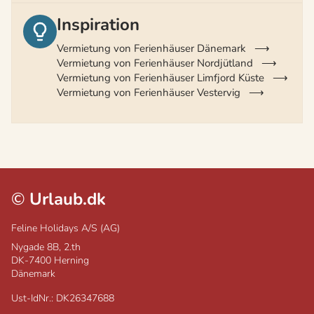
Inspiration
Vermietung von Ferienhäuser Dänemark
Vermietung von Ferienhäuser Nordjütland
Vermietung von Ferienhäuser Limfjord Küste
Vermietung von Ferienhäuser Vestervig
©
Urlaub.dk
Feline Holidays A/S (AG)
Nygade 8B, 2.th
DK-7400
Herning
Dänemark
Ust-IdNr.: DK26347688