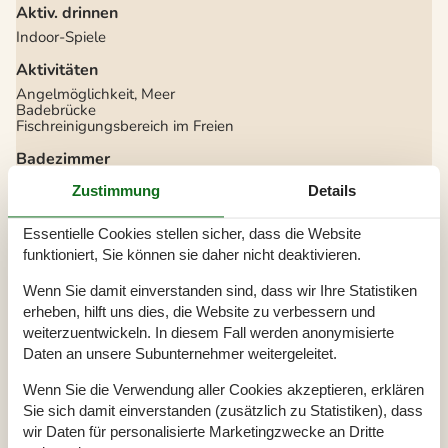
Aktiv. drinnen
Indoor-Spiele
Aktivitäten
Angelmöglichkeit, Meer
Badebrücke
Fischreinigungsbereich im Freien
Badezimmer
TOILETTE. Heißes und kaltes Wasser
Zustimmung
Details
Diverse
Essentielle Cookies stellen sicher, dass die Website
Alternative Heizung, Wärmepumpe
funktioniert, Sie können sie daher nicht deaktivieren.
Anzahl Hochstühle
1
Anzahl Kinderbetten
1
Anzahl kostenloser Kinder (<4 Jahre)
1
Wenn Sie damit einverstanden sind, dass wir Ihre Statistiken
Anzahl Sonnenliegen
2
erheben, hilft uns dies, die Website zu verbessern und
Baujahr
1976
weiterzuentwickeln. In diesem Fall werden anonymisierte
Baumaterial: Stein
EL exkl.
Daten an unsere Subunternehmer weitergeleitet.
Ferienhaus
88 m²
Haustiere Nr
Wenn Sie die Verwendung aller Cookies akzeptieren, erklären
Heizung, Elektroheizung
Sie sich damit einverstanden (zusätzlich zu Statistiken), dass
Panoramablick auf das Wasser
Renoviert
2012
wir Daten für personalisierte Marketingzwecke an Dritte