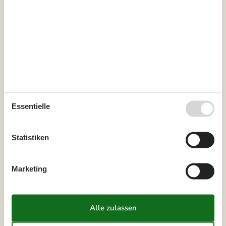
Kurzurlaub
Sie haben das ganze Jahr die Möglichkeit einen Kurzurlaub zu
machen.
Kalender
Ankunft
Essentielle
Statistiken
September 2026
Mo
Di
Mi
Do
Fr
Sa
So
Marketing
36
1
2
3
4
5
6
37
7
8
9
10
11
12
13
38
14
15
16
17
18
19
20