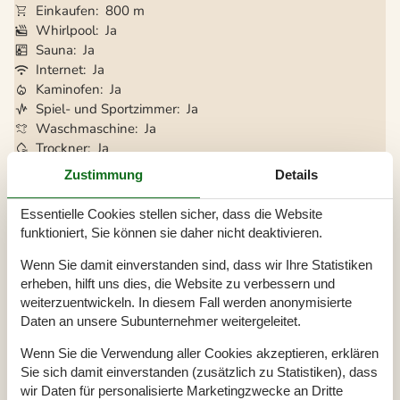
Einkaufen
800 m
Whirlpool
Ja
Sauna
Ja
Internet
Ja
Kaminofen
Ja
Spiel- und Sportzimmer
Ja
Waschmaschine
Ja
Trockner
Ja
Geschirrspüler
Ja
Zustimmung
Details
Nichtraucher
Ja
Klimafreundlich
Ja
Essentielle Cookies stellen sicher, dass die Website
funktioniert, Sie können sie daher nicht deaktivieren.
Wenn Sie damit einverstanden sind, dass wir Ihre Statistiken
Gesamte Ausstattung
erheben, hilft uns dies, die Website zu verbessern und
Bitte beachten
weiterzuentwickeln. In diesem Fall werden anonymisierte
Daten an unsere Subunternehmer weitergeleitet.
Keine Arbeiter auf Anfrage
Keine Jugendgruppen auf Anfrage
Wenn Sie die Verwendung aller Cookies akzeptieren, erklären
Rauchen ist verboten
Sie sich damit einverstanden (zusätzlich zu Statistiken), dass
Draußen
wir Daten für personalisierte Marketingzwecke an Dritte