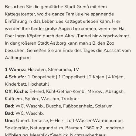
Besuchen Sie die gemütliche Stadt Grenå mit dem
Kattegatcenter, wo die ganze Familie eine spannende
Einführung in das Leben des Kattegat erleben kann. Hier
werden Ihre Kinder große Augen bekommen, wenn ein Hai
über Ihren Köpfen durch den Akryl-Tunnel hinwegschwimmt.
In der größeren Stadt Aalborg kann man z.B. den Zoo
besuchen. Genießen Sie am Ende des Tages die Aussicht vom
Aalborgturm.
1 Wohnz.:
Holzofen, Stereoradio, TV
4 Schlafz.:
1 Doppelbett | 1 Doppelbett | 2 Kojen | 4 Kojen,
Kinderbett, Hochstuhl
Off. Küche:
E-Herd, Kühl-Gefrier-Kombi, Mikrow., Abzugsh.,
Kaffeem., Spülm., Waschm, Trockner
Bad:
WC, Waschb., Dusche, Fußbodenheiz., Solarium
Bad:
WC, Waschb.
Und:
Überd. Terrasse, E-Heiz., Luft-Wasser-Wärmepumpe,
Spielgeräte, Naturgrundst. m. Bäumen 1560 m2 , moderne
Möblierung, Meerblick/Seeblick, Nichtraucherhaus