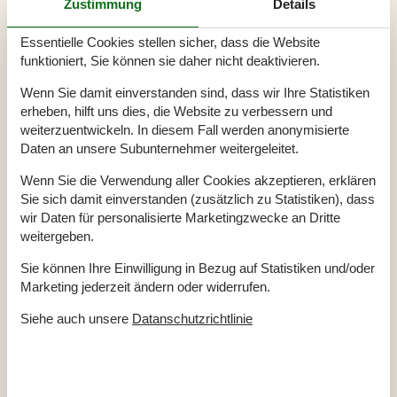
Zustimmung
Details
Duschniche
Waschbecken
2
WC
2
Essentielle Cookies stellen sicher, dass die Website
funktioniert, Sie können sie daher nicht deaktivieren.
Diverse
Anzahl Badezimmer
2
Wenn Sie damit einverstanden sind, dass wir Ihre Statistiken
Anzahl Schlafzimmer
4
erheben, hilft uns dies, die Website zu verbessern und
Badeland
Baujahr
1991
weiterzuentwickeln. In diesem Fall werden anonymisierte
Deutsche Kanäle
Daten an unsere Subunternehmer weitergeleitet.
Energiehaus
Geschlossene Terrasse
Wenn Sie die Verwendung aller Cookies akzeptieren, erklären
Haustier erlaubt
Hoch Geschwindigkeits Internet
Sie sich damit einverstanden (zusätzlich zu Statistiken), dass
Hochstuhl
wir Daten für personalisierte Marketingzwecke an Dritte
Internet
weitergeben.
Luft/Wasser Wärmepumpe
Nationales Fernsehen
Sie können Ihre Einwilligung in Bezug auf Statistiken und/oder
Nichtraucher
Renoviert
2012
Marketing jederzeit ändern oder widerrufen.
Wellness
Wohnfläche in m²
139 m²
Siehe auch unsere
Datanschutzrichtlinie
Überdachte Terrasse
Draußen
Bademöglichkeiten (Sandstrand)
Gartenmöbel