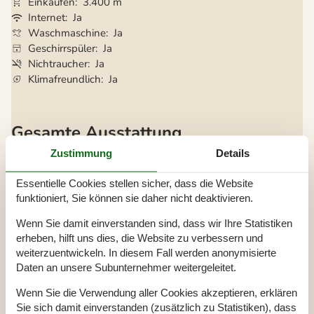
Einkaufen
3.400 m
Internet
Ja
Waschmaschine
Ja
Geschirrspüler
Ja
Nichtraucher
Ja
Klimafreundlich
Ja
Gesamte Ausstattung
Zustimmung
Details
Badezimmer
Badezimmer
Dusche
Essentielle Cookies stellen sicher, dass die Website
Waschbecken
funktioniert, Sie können sie daher nicht deaktivieren.
WC
Wenn Sie damit einverstanden sind, dass wir Ihre Statistiken
Diverse
erheben, hilft uns dies, die Website zu verbessern und
Anzahl Badezimmer
1
weiterzuentwickeln. In diesem Fall werden anonymisierte
Anzahl Schlafzimmer
1
Baujahr
1975
Daten an unsere Subunternehmer weitergeleitet.
Energiehaus
Geschlossene Terrasse
Wenn Sie die Verwendung aller Cookies akzeptieren, erklären
Haustier erlaubt
Sie sich damit einverstanden (zusätzlich zu Statistiken), dass
Hoch Geschwindigkeits Internet