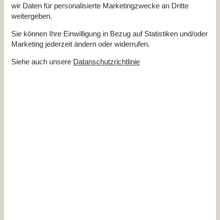
wir Daten für personalisierte Marketingzwecke an Dritte
Internet
Luft/Wasser Wärmepumpe
weitergeben.
Nationales Fernsehen
Nichtraucher
Sie können Ihre Einwilligung in Bezug auf Statistiken und/oder
Renoviert
2010
Marketing jederzeit ändern oder widerrufen.
Wohnfläche in m²
75 m²
Draußen
Siehe auch unsere
Datanschutzrichtlinie
Gartengrill
Gartenmöbel
Kohlegrill
Terrasse
Drinnen
Chromecast
Internetzugang
TV
Waschmaschine
Entfernung
Angelgewässer
1,7 km
Einkauf
3,4 km
Golf
14 km
Küste
1,6 km
Restaurant
3,6 km
Stadt/Ort
3 km