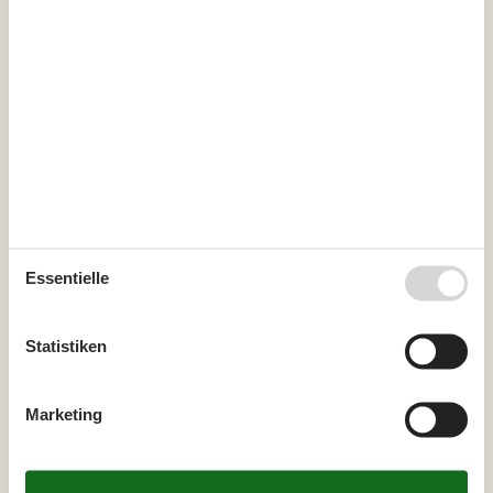
August 2026
Mo
Di
Mi
Do
Fr
Sa
So
31
1
2
32
3
4
5
6
7
8
9
33
10
11
12
13
14
15
16
34
17
18
19
20
21
22
23
Essentielle
35
24
25
26
27
28
29
30
36
31
Statistiken
September 2026
Mo
Di
Mi
Do
Fr
Sa
So
Marketing
36
1
2
3
4
5
6
37
7
8
9
10
11
12
13