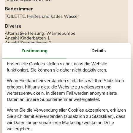
Badezimmer
TOILETTE. Heißes und kaltes Wasser
Diverse
Alternative Heizung, Wärmepumpe
Anzahl Kinderbetten
1
Anzahl Sonnenliegen
2
Baujahr
2021
Zustimmung
Details
Baumaterial: Holz
Deutsche Kanäle
ECO, Ladegerät für Elektrofahrzeuge
Essentielle Cookies stellen sicher, dass die Website
EL exkl.
funktioniert, Sie können sie daher nicht deaktivieren.
Ferienhaus
124 m²
Haustiere Nr
Wenn Sie damit einverstanden sind, dass wir Ihre Statistiken
Heizung, Elektroheizung
Panoramablick auf das Wasser
erheben, hilft uns dies, die Website zu verbessern und
Self-Service-Check-in
weiterzuentwickeln. In diesem Fall werden anonymisierte
Staubsauger
Daten an unsere Subunternehmer weitergeleitet.
Waschmaschine
Wasser inkl.
Winterfest
Wenn Sie die Verwendung aller Cookies akzeptieren, erklären
Wäschetrockner
Sie sich damit einverstanden (zusätzlich zu Statistiken), dass
wir Daten für personalisierte Marketingzwecke an Dritte
Draußen
weitergeben.
Aufladen von Elektroautos nicht inbegriffen Im Preis