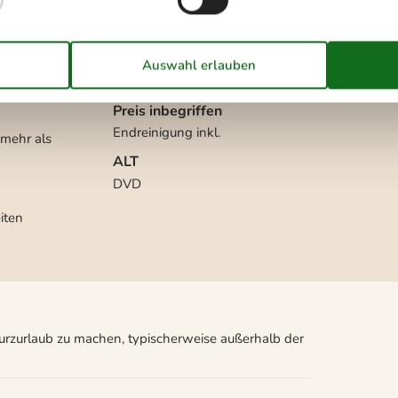
Regeln
Aufladen des Elektroautos
erlaubt / Ladegerät verfügbar
(Typ 2 Stecker, Kabel
mitbringen)
Rauchen verboten
Preis inbegriffen
Endreinigung inkl.
mehr als
ALT
DVD
iten
Kurzurlaub zu machen, typischerweise außerhalb der