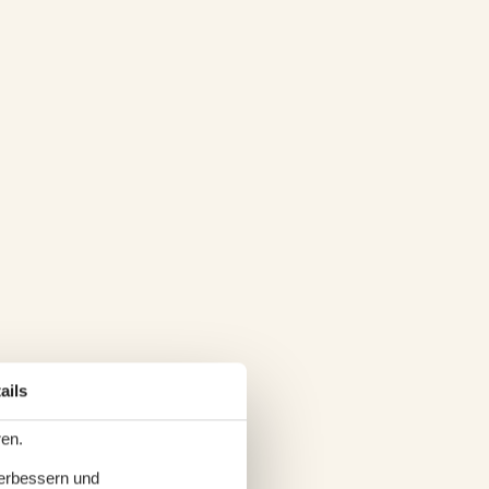
ails
ren.
verbessern und