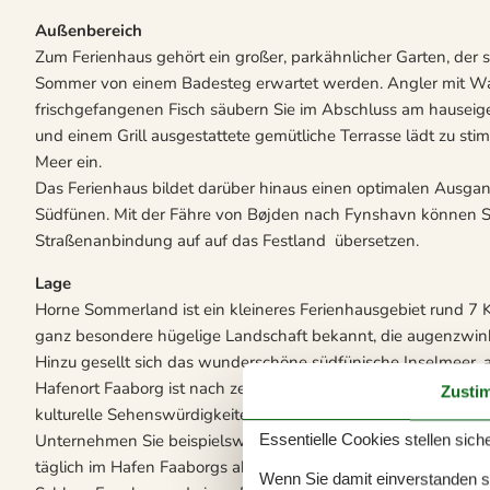
Außenbereich
Zum Ferienhaus gehört ein großer, parkähnlicher Garten, der s
Sommer von einem Badesteg erwartet werden. Angler mit Wa
frischgefangenen Fisch säubern Sie im Abschluss am hauseig
und einem Grill ausgestattete gemütliche Terrasse lädt zu s
Meer ein.
Das Ferienhaus bildet darüber hinaus einen optimalen Ausg
Südfünen. Mit der Fähre von Bøjden nach Fynshavn können Sie 
Straßenanbindung auf auf das Festland übersetzen.
Lage
Horne Sommerland ist ein kleineres Ferienhausgebiet rund 7 Ki
ganz besondere hügelige Landschaft bekannt, die augenzwink
Hinzu gesellt sich das wunderschöne südfünische Inselmeer, a
Hafenort Faaborg ist nach zehnminütiger Autofahrt erreicht. In
Zusti
kulturelle Sehenswürdigkeiten, Restaurants und ein Schwimmb
Unternehmen Sie beispielsweise einen Tagesausflug auf die I
Essentielle Cookies stellen siche
täglich im Hafen Faaborgs ab. Empfehlen möchten wir Ihne
Wenn Sie damit einverstanden sin