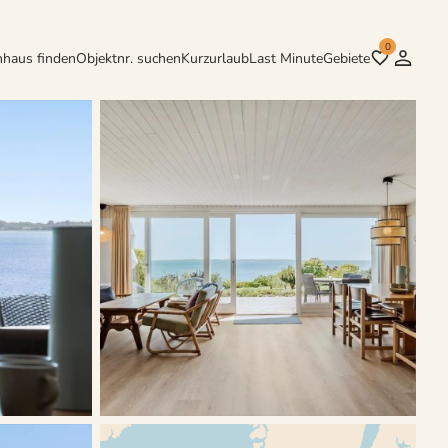
0
nhaus finden
Objektnr. suchen
Kurzurlaub
Last Minute
Gebiete