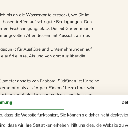
ich bis an die Wasserkante erstreckt, wo Sie im
thosen treffen auf sehr gute Bedingungen. Den
enen Fischreinigungsplatz. Die mit Gartenmöbeln
timmungsvollen Abendessen mit Aussicht auf das
angspunkt für Ausflüge und Unternehmungen auf
auf die Insel Als und von dort aus über die
lometer abseits von Faaborg. Südfünen ist für seine
ernd oftmals als "Alpen Fünens" bezeichnet wird.
uch bekannt als dänische Südsee. Der idyllische
 Faaborg treffen Sie auf interessante Geschäfte,
mmung
Det
ad. Südfünen hat generell viel zu bieten.
nseln Lyø, Avernakø oder Ærø. Die Fähren legen
r, dass die Website funktioniert, Sie können sie daher nicht deaktivie
n außerdem einen Besuch des beeindruckenden
d, dass wir Ihre Statistiken erheben, hilft uns dies, die Website zu 