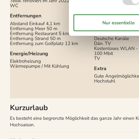
Teilw. renoviert im Jahr
2022
Mikrowelle
WC
Spülmaschine
Waschmaschine
Entfernungen
Wasserkocher
Abstand Einkauf
4,1 km
Multimedien
Entfernung Meer
50 m
Entfernung Restaurant
5 km
Chromecast
Entfernung Strand
50 m
Deutsche Kanäle
Entfernung zum Golfplatz
12 km
Dän. TV
Kostenloses WLAN - 
Energie/Heizung
100 Mbit
TV
Elektroheizung
Wärmepumpe / Mit Kühlung
Extra
Gute Angelmöglichke
Hochstuhl
Kurzurlaub
Es besteht eine begrenzte Möglichkeit das ganze Jahr einen 
Hochsaison.