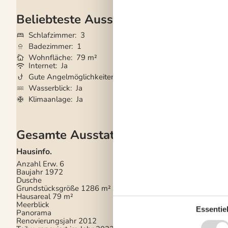
Beliebteste Ausstattungen
Schlafzimmer
3
Grundstück
1.28
Badezimmer
1
Haustiere
Nicht e
Wohnfläche
79 m²
Kurzurlaub mögli
Internet
Ja
Waschmaschine
Gute Angelmöglichkeiten
Ja
Geschirrspüler
Ja
Wasserblick
Ja
Nichtraucher
Ja
Klimaanlage
Ja
Gesamte Ausstattung
Hausinfo.
Küchengeräte
Anzahl Erw.
6
Abzugshaube
Baujahr
1972
Backofen
Dusche
Bügelbrett
Grundstücksgröße
1286 m²
Bügeleisen
Hausareal
79 m²
Gefriertruhe
41
Meerblick
Herd
Essentiel
Panorama
Kaffeemaschine
Renovierungsjahr
2012
Kühlschrank
202