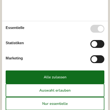
33
10
11
12
13
14
15
16
34
17
18
19
20
21
22
23
35
24
25
26
27
28
29
30
Essentielle
36
31
Statistiken
September 2026
Mo
Di
Mi
Do
Fr
Sa
So
Marketing
36
1
2
3
4
5
6
37
7
8
9
10
11
12
13
38
14
15
16
17
18
19
20
39
21
22
23
24
25
26
27
40
28
29
30
41