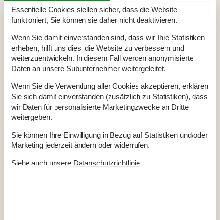
Winterfest
Wäschetrockner
Essentielle Cookies stellen sicher, dass die Website
funktioniert, Sie können sie daher nicht deaktivieren.
Draußen
Aussenküche
Wenn Sie damit einverstanden sind, dass wir Ihre Statistiken
Gartenmöbel
erheben, hilft uns dies, die Website zu verbessern und
Kostenloser Parkplatz auf dem Gelände
2
weiterzuentwickeln. In diesem Fall werden anonymisierte
Kugelgrill
Daten an unsere Subunternehmer weitergeleitet.
Naturgrundstück
975 m²
Schaukel und Sandkasten
Terrassenheizung
Wenn Sie die Verwendung aller Cookies akzeptieren, erklären
Sie sich damit einverstanden (zusätzlich zu Statistiken), dass
Drinnen
wir Daten für personalisierte Marketingzwecke an Dritte
Fußbodenheizung in den Badezimmern
weitergeben.
Kaminofen
Klimaanlage
Sie können Ihre Einwilligung in Bezug auf Statistiken und/oder
Elektrogeräte
Marketing jederzeit ändern oder widerrufen.
1 DVD
Siehe auch unsere
Datanschutzrichtlinie
1 Fernseher
DK-DR1/TV2
Internet (drahtlos)
Playstation 2
Stereoanlage und CD
In der Nähe