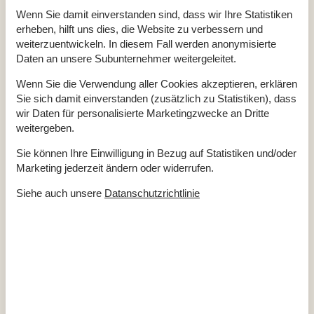
Anzahl Sonnenliegen
2
Baujahr
1982
Wenn Sie damit einverstanden sind, dass wir Ihre Statistiken
Baumaterial: Holz
erheben, hilft uns dies, die Website zu verbessern und
Befindet sich in der Nähe/auf dem Campingplatz
weiterzuentwickeln. In diesem Fall werden anonymisierte
EL exkl.
Ferienhaus
85 m²
Daten an unsere Subunternehmer weitergeleitet.
Haustiere Nr
Heizung, Elektroheizung
Wenn Sie die Verwendung aller Cookies akzeptieren, erklären
Renoviert
2022
Sie sich damit einverstanden (zusätzlich zu Statistiken), dass
Self-Service-Check-in
wir Daten für personalisierte Marketingzwecke an Dritte
Staubsauger
Waschmaschine
weitergeben.
Wasser inkl.
Winterfest
Sie können Ihre Einwilligung in Bezug auf Statistiken und/oder
Marketing jederzeit ändern oder widerrufen.
Draußen
Gartenmöbel
Siehe auch unsere
Datanschutzrichtlinie
Grill
Kostenloser Parkplatz auf dem Gelände
4
Kugelgrill
Landschaftsgarten
1263 m²
Privater Garten
Trampolin
Wippe
Drinnen
Fußbodenheizung im Badezimmer