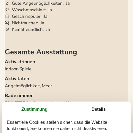
Gute Angelmöglichkeiten
Ja
Waschmaschine
Ja
Geschirrspüler
Ja
Nichtraucher
Ja
Klimafreundlich
Ja
Gesamte Ausstattung
Aktiv. drinnen
Indoor-Spiele
Aktivitäten
Angelmöglichkeit, Meer
Badezimmer
TOILETTE. Heißes und kaltes Wasser
Zustimmung
Details
Diverse
Alternative Heizung, Wärmepumpe
Essentielle Cookies stellen sicher, dass die Website
Anzahl Hochstühle
1
funktioniert, Sie können sie daher nicht deaktivieren.
Anzahl Kinderbetten
1