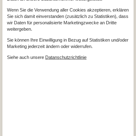
Diverse
Wenn Sie die Verwendung aller Cookies akzeptieren, erklären
Alternative Heizung, Wärmepumpe
Sie sich damit einverstanden (zusätzlich zu Statistiken), dass
Anzahl Sonnenliegen
2
wir Daten für personalisierte Marketingzwecke an Dritte
Baujahr
1961
Baumaterial: Holz
weitergeben.
EL exkl.
Ferienhaus
53 m²
Sie können Ihre Einwilligung in Bezug auf Statistiken und/oder
Haustiere Nr
Marketing jederzeit ändern oder widerrufen.
Heizung, Elektroheizung
Renoviert
2024
Siehe auch unsere
Datanschutzrichtlinie
Self-Service-Check-in
Staubsauger
Waschmaschine
Wasser inkl.
Winterfest
Wäschetrockner
Draußen
Gartenmöbel
Grill
Kostenloser Parkplatz auf dem Gelände
3
Naturgrundstück
340 m²
Drinnen
Energiesparendes Heizsystem