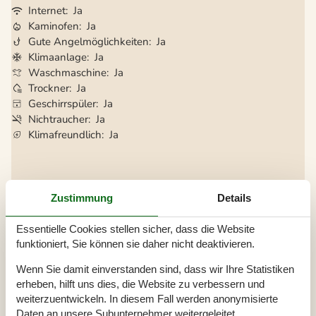
Internet
Ja
Kaminofen
Ja
Gute Angelmöglichkeiten
Ja
Klimaanlage
Ja
Waschmaschine
Ja
Trockner
Ja
Geschirrspüler
Ja
Nichtraucher
Ja
Klimafreundlich
Ja
Gesamte Ausstattung
Zustimmung
Details
Aktiv. drinnen
Indoor-Spiele
Essentielle Cookies stellen sicher, dass die Website
funktioniert, Sie können sie daher nicht deaktivieren.
Aktivitäten
Angelmöglichkeit, Meer
Wenn Sie damit einverstanden sind, dass wir Ihre Statistiken
erheben, hilft uns dies, die Website zu verbessern und
Badezimmer
weiterzuentwickeln. In diesem Fall werden anonymisierte
TOILETTE. Heißes und kaltes Wasser
Daten an unsere Subunternehmer weitergeleitet.