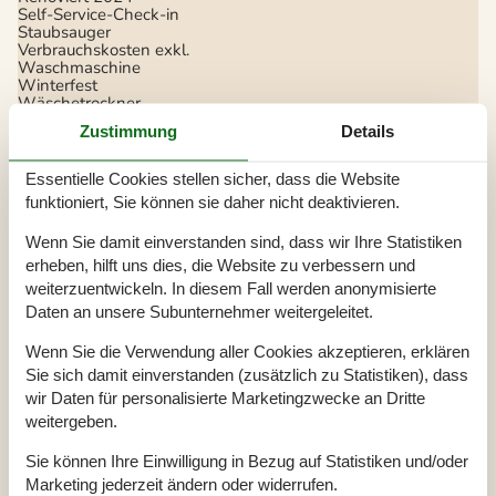
Self-Service-Check-in
Staubsauger
Verbrauchskosten exkl.
Waschmaschine
Winterfest
Wäschetrockner
Zustimmung
Details
Draußen
Gartenmöbel
Essentielle Cookies stellen sicher, dass die Website
Grill
Kostenloser Carport auf dem Grundstück
2
funktioniert, Sie können sie daher nicht deaktivieren.
Naturgrundstück
800 m²
Wenn Sie damit einverstanden sind, dass wir Ihre Statistiken
Drinnen
erheben, hilft uns dies, die Website zu verbessern und
Kaminofen
weiterzuentwickeln. In diesem Fall werden anonymisierte
Teilweise Fußbodenheizung
Daten an unsere Subunternehmer weitergeleitet.
Elektrogeräte
Wenn Sie die Verwendung aller Cookies akzeptieren, erklären
1 Fernseher
Sie sich damit einverstanden (zusätzlich zu Statistiken), dass
Chromecast
wir Daten für personalisierte Marketingzwecke an Dritte
Flachbildfernseher
32
Internet (drahtlos)
weitergeben.
In der Nähe
Sie können Ihre Einwilligung in Bezug auf Statistiken und/oder
Aussen Pool
3 km
Marketing jederzeit ändern oder widerrufen.