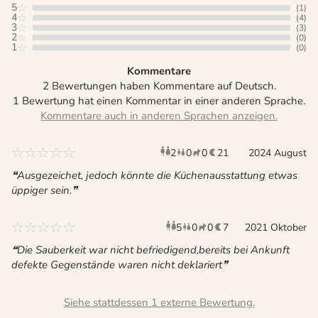
5
(1)
4
(4)
3
(3)
2
(0)
1
(0)
Kommentare
2 Bewertungen haben Kommentare auf Deutsch.
1 Bewertung hat einen Kommentar in einer anderen Sprache.
2
0
0
21
Erwachsene
Kinder
2024 August
Haustiere
Übernac
Ausgezeichet, jedoch könnte die Küchenausstattung etwas
üppiger sein.
5
0
0
7
Erwachsene
2021 Oktober
Kinder
Haustiere
Überna
Die Sauberkeit war nicht befriedigend,bereits bei Ankunft
defekte Gegenstände waren nicht deklariert
Siehe stattdessen 1 externe Bewertung.