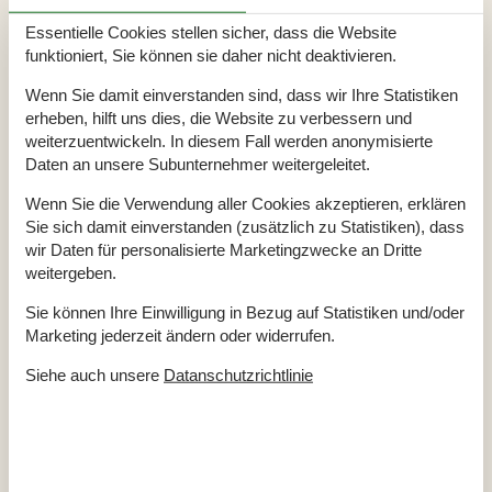
Tischfussball
Essentielle Cookies stellen sicher, dass die Website
Badezimmer
funktioniert, Sie können sie daher nicht deaktivieren.
TOILETTE. Heißes und kaltes Wasser
Wenn Sie damit einverstanden sind, dass wir Ihre Statistiken
Diverse
erheben, hilft uns dies, die Website zu verbessern und
Alternative Heizung, Wärmepumpe
weiterzuentwickeln. In diesem Fall werden anonymisierte
Anzahl Haustiere
2
Daten an unsere Subunternehmer weitergeleitet.
Anzahl Hochstühle
1
Anzahl Kinderbetten
1
Anzahl Sonnenliegen
4
Wenn Sie die Verwendung aller Cookies akzeptieren, erklären
Baujahr
2024
Sie sich damit einverstanden (zusätzlich zu Statistiken), dass
Baumaterial: Holz
wir Daten für personalisierte Marketingzwecke an Dritte
Befindet sich in der Nähe/auf dem Campingplatz
ECO, Ladegerät für Elektrofahrzeuge
weitergeben.
EL exkl.
Ferienhaus
199 m²
Sie können Ihre Einwilligung in Bezug auf Statistiken und/oder
Haustiere Ja
2
Marketing jederzeit ändern oder widerrufen.
Heizung, Elektroheizung
Kabelfernsehen, Deutsch und Skandinavisch
Siehe auch unsere
Datanschutzrichtlinie
Self-Service-Check-in
Staubsauger
Waschmaschine
Winterfest
Wäschetrockner
Draußen