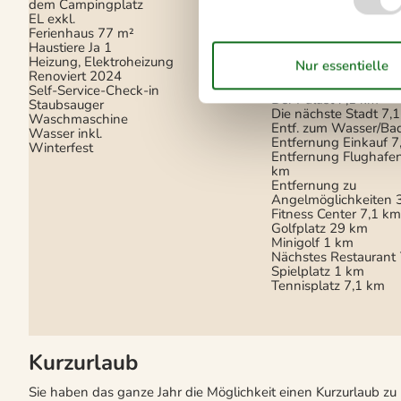
dem Campingplatz
Chromecast
EL exkl.
Internet (drahtlos)
Ferienhaus
77 m²
Smart TV
Haustiere Ja
1
Heizung, Elektroheizung
In der Nähe
Renoviert
2024
Bowling
7,1 km
Self-Service-Check-in
Der Palast
7,1 km
Staubsauger
Die nächste Stadt
7,
Waschmaschine
Entf. zum Wasser/Ba
Wasser inkl.
Entfernung Einkauf
7
Winterfest
Entfernung Flughafe
km
Entfernung zu
Angelmöglichkeiten
Fitness Center
7,1 k
Golfplatz
29 km
Minigolf
1 km
Nächstes Restaurant
Spielplatz
1 km
Tennisplatz
7,1 km
Kurzurlaub
Sie haben das ganze Jahr die Möglichkeit einen Kurzurlaub z