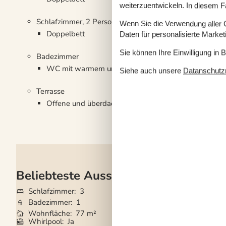
weiterzuentwickeln. In diesem F
Schlafzimmer, 2 Personen
Wenn Sie die Verwendung aller Co
Doppelbett
Daten für personalisierte Marke
Sie können Ihre Einwilligung in 
Badezimmer
WC mit warmem und kaltem Wasser, Dusche
Siehe auch unsere
Datanschutzri
Terrasse
Offene und überdachte Terrasse
Beliebteste Ausstattungen
Schlafzimmer
3
Grundstück
1.20
Badezimmer
1
Haustiere
1
Wohnfläche
77 m²
Kurzurlaub mögli
Whirlpool
Ja
Gute Angelmöglic