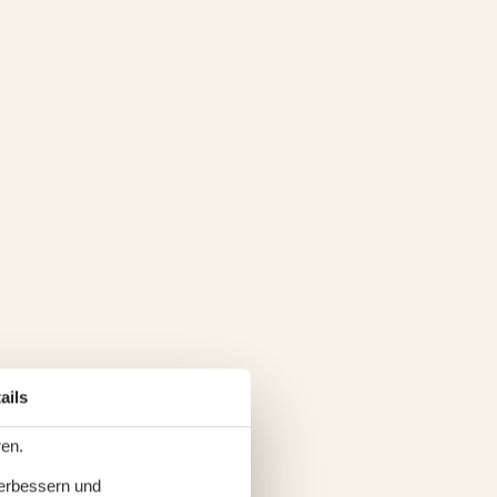
ails
ren.
verbessern und