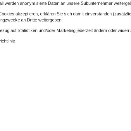
all werden anonymisierte Daten an unsere Subunternehmer weitergele
okies akzeptieren, erklären Sie sich damit einverstanden (zusätzlich
tingzwecke an Dritte weitergeben.
Bezug auf Statistiken und/oder Marketing jederzeit ändern oder widerr
chtlinie
7 m²
Entfernung Wasser
300 m
Einkaufen
7.100 m
ch
Ja
hkeiten
Ja
Nichtraucher
Ja