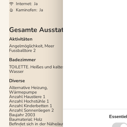
Internet
Ja
Waschmaschine
Kaminofen
Ja
Geschirrspüler
Ja
Gesamte Ausstattung
Aktivitäten
Draußen
Angelmöglichkeit, Meer
Gartenmöbel
Fussballtore
2
Gasgrill
Grill
Badezimmer
Kostenloser Parkplat
Gelände
6
TOILETTE. Heißes und kaltes
Landschaftsgarten
1
Wasser
Privater Garten
Schaukel und Sandka
Diverse
Drinnen
Alternative Heizung,
Wärmepumpe
Fußbodenheizung im
Anzahl Haustiere
1
Badezimmer
Anzahl Hochstühle
1
Kaminofen
Anzahl Kinderbetten
1
Rauchmelder
Anzahl Sonnenliegen
2
Baujahr
2003
Elektrogeräte
Essentiel
Baumaterial: Holz
Befindet sich in der Nähe/auf
1 Fernseher