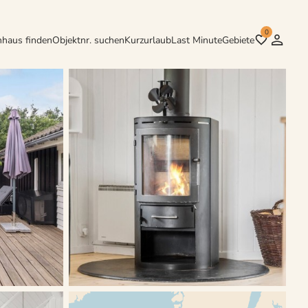
0
nhaus finden
Objektnr. suchen
Kurzurlaub
Last Minute
Gebiete