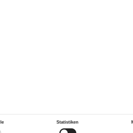
Ja
Klimafreundlich
Ja
Konzepte
Energiesparhaus
Hochwertige Gartenmöbel
Rauchfreies Haus
z auf dem
Küche
207 m²
Abzugshaube
Backofen und Elektroplatten
4
sten
Kochfelder
Die Küche verfügt über
Warmwasser
Gefriertruhe
60 l
Kaffeemaschine
Kühlschrank
Mikrowelle
Spülmaschine
le
Statistiken
Notiz