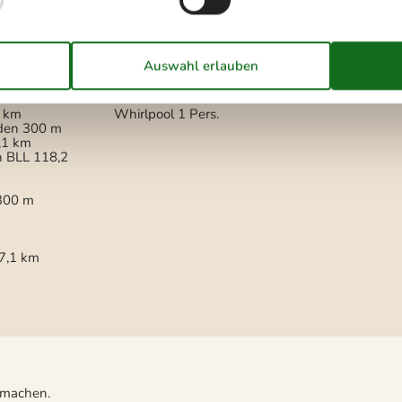
Nicht an Institutionen vermietet
Nur für Ferienaufenthalte
vermietet
Wird nicht an Jugendgruppen
vermietet
Wellness
1 km
Whirlpool
1 Pers.
den
300 m
,1 km
n BLL
118,2
300 m
m
7,1 km
u machen.