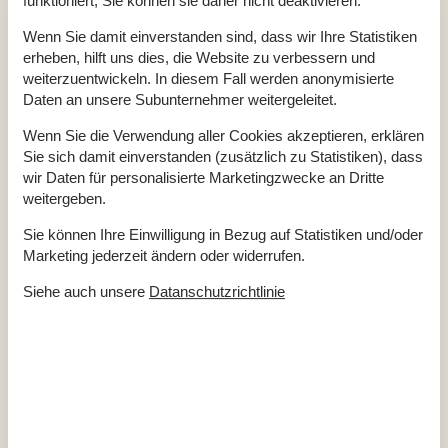
funktioniert, Sie können sie daher nicht deaktivieren.
Draußen
Wenn Sie damit einverstanden sind, dass wir Ihre Statistiken
Gartenmöbel
erheben, hilft uns dies, die Website zu verbessern und
Gasgrill
weiterzuentwickeln. In diesem Fall werden anonymisierte
Grill
Kostenloser Parkplatz auf dem Gelände
4
Daten an unsere Subunternehmer weitergeleitet.
Landschaftsgarten
901 m²
Privater Garten
Wenn Sie die Verwendung aller Cookies akzeptieren, erklären
Sie sich damit einverstanden (zusätzlich zu Statistiken), dass
Drinnen
wir Daten für personalisierte Marketingzwecke an Dritte
Kaminofen
weitergeben.
Rauchmelder
Sie können Ihre Einwilligung in Bezug auf Statistiken und/oder
Elektrogeräte
Marketing jederzeit ändern oder widerrufen.
1 DVD
1 Fernseher
Siehe auch unsere
Datanschutzrichtlinie
Apple TV
Internet (drahtlos)
Smart TV
In der Nähe
Aussen Pool
1,6 km
Badeland
1,6 km
Bowling
8,4 km
Der Palast
8,4 km