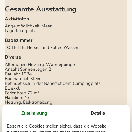
Gesamte Ausstattung
Aktivitäten
Angelmöglichkeit, Meer
Lagerfeuerplatz
Badezimmer
TOILETTE. Heißes und kaltes Wasser
Diverse
Alternative Heizung, Wärmepumpe
Anzahl Sonnenliegen
2
Baujahr
1984
Baumaterial: Stein
Befindet sich in der Nähe/auf dem Campingplatz
EL exkl.
Ferienhaus
72 m²
Haustiere Nr
Heizung, Elektroheizung
Renoviert
2018
Self-Service-Check-in
Zustimmung
Details
Staubsauger
Waschmaschine
Wasser inkl.
Essentielle Cookies stellen sicher, dass die Website
Winterfest