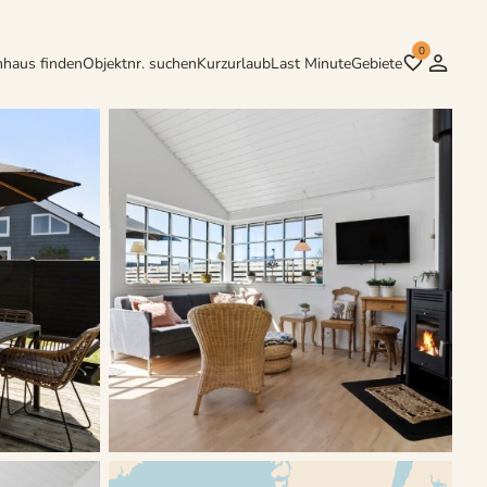
0
nhaus finden
Objektnr. suchen
Kurzurlaub
Last Minute
Gebiete