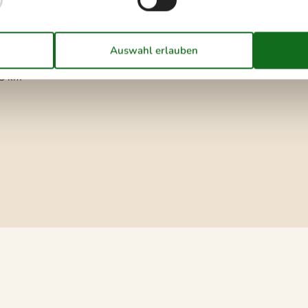
asser/Baden
50 m
8 km