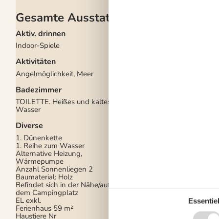
Gesamte Ausstattung
Aktiv. drinnen
Drinnen
Indoor-Spiele
Fußbodenheizung im
Badezimmer
Aktivitäten
Kaminofen
Rauchmelder
Angelmöglichkeit, Meer
Elektrogeräte
Badezimmer
1 Fernseher
TOILETTE. Heißes und kaltes
Chromecast
Wasser
Internet (drahtlos)
Smart TV
Diverse
In der Nähe
1. Dünenkette
1. Reihe zum Wasser
Aussen Pool
1 km
Alternative Heizung,
Badeland
1 km
Wärmepumpe
Bowling
8 km
Anzahl Sonnenliegen
2
Der Palast
8 km
Baumaterial: Holz
Die nächste Stadt
8 
Befindet sich in der Nähe/auf
Entf. zum Wasser/Ba
dem Campingplatz
Entfernung Einkauf
8
EL exkl.
Essentiel
Entfernung Flughafe
Ferienhaus
59 m²
km
Haustiere Nr