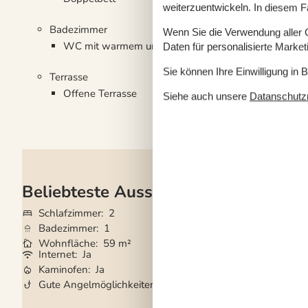
weiterzuentwickeln. In diesem F
Badezimmer
Wenn Sie die Verwendung aller Co
WC mit warmem und kaltem Wasser, Dusche
Daten für personalisierte Marke
Sie können Ihre Einwilligung in 
Terrasse
Offene Terrasse
Siehe auch unsere
Datanschutzri
Beliebteste Ausstattungen
Schlafzimmer
2
Grundstück
198
Badezimmer
1
Haustiere
Nicht e
Wohnfläche
59 m²
Kurzurlaub mögli
Internet
Ja
Waschmaschine
Kaminofen
Ja
Trockner
Ja
Gute Angelmöglichkeiten
Ja
Geschirrspüler
Ja