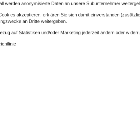
all werden anonymisierte Daten an unsere Subunternehmer weitergele
okies akzeptieren, erklären Sie sich damit einverstanden (zusätzlich
tingzwecke an Dritte weitergeben.
Bezug auf Statistiken und/oder Marketing jederzeit ändern oder widerr
chtlinie
 m²
Entfernung Wasser
50 m
rlaubt
Einkaufen
8 km
ch
Nein
Ja
Nichtraucher
Ja
Klimafreundlich
Ja