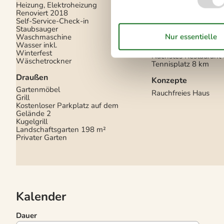
Entfernung zu alt. W
Heizung, Elektroheizung
11 km
Renoviert
2018
Entfernung zu
Self-Service-Check-in
Angelmöglichkeiten
Staubsauger
Fitness Center
8 km
Waschmaschine
Golfplatz
29 km
Wasser inkl.
Minigolf
1 km
Winterfest
Nächstes Restaurant
Wäschetrockner
Tennisplatz
8 km
Draußen
Konzepte
Gartenmöbel
Rauchfreies Haus
Grill
Kostenloser Parkplatz auf dem
Gelände
2
Kugelgrill
Landschaftsgarten
198 m²
Privater Garten
Kalender
Dauer