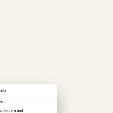
ails
ren.
verbessern und