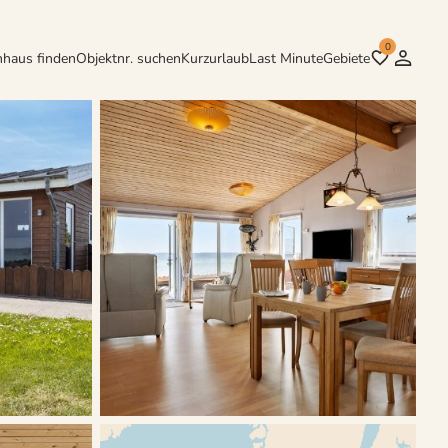
0
nhaus finden
Objektnr. suchen
Kurzurlaub
Last Minute
Gebiete