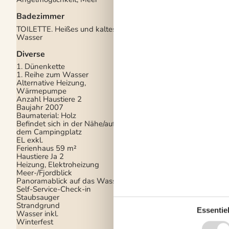
Gartenmöbel
Badezimmer
Grill
Grundstück am Wass
TOILETTE. Heißes und kaltes
Kostenloser Parkplat
Wasser
Gelände
2
Privater Garten
Diverse
Terrassenheizung
1. Dünenkette
Drinnen
1. Reihe zum Wasser
Alternative Heizung,
Rauchmelder
Wärmepumpe
Anzahl Haustiere
2
Elektrogeräte
Baujahr
2007
Baumaterial: Holz
1 Fernseher
Befindet sich in der Nähe/auf
Chromecast
dem Campingplatz
Internet (drahtlos)
EL exkl.
Smart TV
Ferienhaus
59 m²
Haustiere Ja
2
In der Nähe
Heizung, Elektroheizung
Aussen Pool
1,6 km
Meer-/Fjordblick
Badeland
1,6 km
Panoramablick auf das Wasser
Bowling
9 km
Self-Service-Check-in
Der Palast
9 km
Staubsauger
Die nächste Stadt
9 
Strandgrund
Entf. zum Wasser/Ba
Essentiel
Wasser inkl.
Entfernung Einkauf
9
Winterfest
Entfernung Flughafe