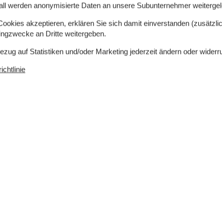
all werden anonymisierte Daten an unsere Subunternehmer weitergele
okies akzeptieren, erklären Sie sich damit einverstanden (zusätzlich
tingzwecke an Dritte weitergeben.
Bezug auf Statistiken und/oder Marketing jederzeit ändern oder widerr
chtlinie
 m²
Entfernung Wasser
10 m
Einkaufen
9 km
ch
Ja
Klimafreundlich
Ja
Konzepte
Rauchfreies Haus