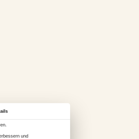
ails
ren.
verbessern und