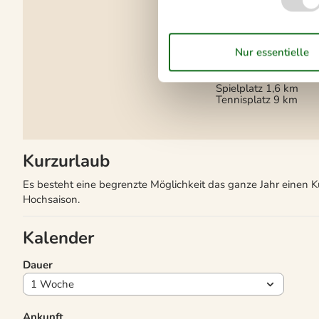
km
Entfernung zu
Angelmöglichkeiten
Fitness Center
9 km
Golfplatz
29 km
Minigolf
1,4 km
Nächstes Restaurant
Spielplatz
1,6 km
Tennisplatz
9 km
Kurzurlaub
Es besteht eine begrenzte Möglichkeit das ganze Jahr einen 
Hochsaison.
Kalender
Dauer
Ankunft