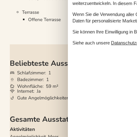
weiterzuentwickeln. In diesem F
Terrasse
Wenn Sie die Verwendung aller Co
Offene Terrasse
Daten für personalisierte Marke
Sie können Ihre Einwilligung in 
Siehe auch unsere
Datanschutzri
Beliebteste Ausstattungen
Schlafzimmer
1
Grundstück
300
Badezimmer
1
Haustiere
2
Wohnfläche
59 m²
Kurzurlaub mögli
Internet
Ja
Wasserblick
Ja
Gute Angelmöglichkeiten
Ja
Nichtraucher
Ja
Gesamte Ausstattung
Aktivitäten
Draußen
Angelmöglichkeit, Meer
Elektrogrill