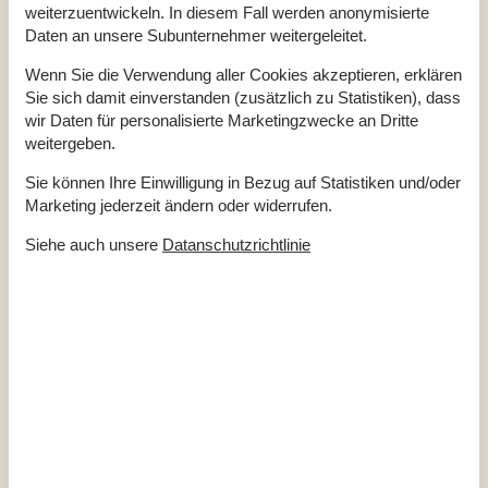
EL exkl.
weiterzuentwickeln. In diesem Fall werden anonymisierte
Ferienhaus
71 m²
Daten an unsere Subunternehmer weitergeleitet.
Haustiere Nr
Heizung, Elektroheizung
Wenn Sie die Verwendung aller Cookies akzeptieren, erklären
Renoviert
2020
Self-Service-Check-in
Sie sich damit einverstanden (zusätzlich zu Statistiken), dass
Staubsauger
wir Daten für personalisierte Marketingzwecke an Dritte
Waschmaschine
weitergeben.
Wasser inkl.
Winterfest
Sie können Ihre Einwilligung in Bezug auf Statistiken und/oder
Wäschetrockner
Marketing jederzeit ändern oder widerrufen.
Draußen
Siehe auch unsere
Datanschutzrichtlinie
Gartenmöbel
Grill
Kostenloser Parkplatz auf dem Gelände
3
Landschaftsgarten
944 m²
Privater Garten
Terrassenheizung
Drinnen
Kaminofen
Rauchmelder
Elektrogeräte
2 Fernseher