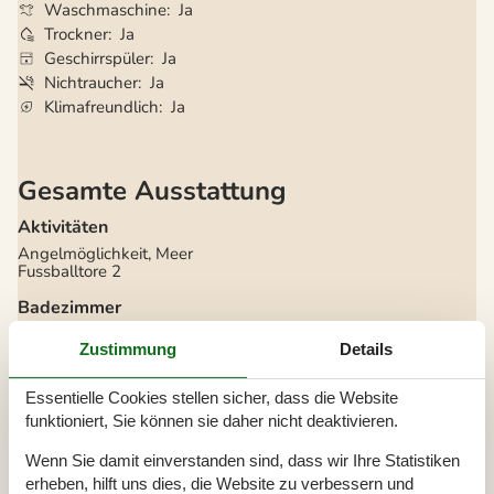
Waschmaschine
Ja
Trockner
Ja
Geschirrspüler
Ja
Nichtraucher
Ja
Klimafreundlich
Ja
Gesamte Ausstattung
Aktivitäten
Angelmöglichkeit, Meer
Fussballtore
2
Badezimmer
TOILETTE. Heißes und kaltes Wasser
Zustimmung
Details
Diverse
Alternative Heizung, Wärmepumpe
Essentielle Cookies stellen sicher, dass die Website
Anzahl Hochstühle
1
funktioniert, Sie können sie daher nicht deaktivieren.
Anzahl Sonnenliegen
2
Baujahr
1978
Wenn Sie damit einverstanden sind, dass wir Ihre Statistiken
Baumaterial: Holz
erheben, hilft uns dies, die Website zu verbessern und
Befindet sich in der Nähe/auf dem Campingplatz