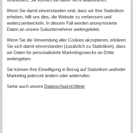
Winterfest
Wenn Sie damit einverstanden sind, dass wir Ihre Statistiken
Draußen
erheben, hilft uns dies, die Website zu verbessern und
Gartenmöbel
weiterzuentwickeln. In diesem Fall werden anonymisierte
Gasgrill
Grill
Daten an unsere Subunternehmer weitergeleitet.
Kostenloser Parkplatz auf dem Gelände
2
Naturgrundstück
890 m²
Wenn Sie die Verwendung aller Cookies akzeptieren, erklären
Spielhaus
Sie sich damit einverstanden (zusätzlich zu Statistiken), dass
Spielzeug für draußen
wir Daten für personalisierte Marketingzwecke an Dritte
Drinnen
weitergeben.
Energiesparendes Heizsystem
Kaminofen
Sie können Ihre Einwilligung in Bezug auf Statistiken und/oder
Rauchmelder
Marketing jederzeit ändern oder widerrufen.
Elektrogeräte
Siehe auch unsere
Datanschutzrichtlinie
1 Fernseher
DK-DR1
Internet (drahtlos)
In der Nähe
Badeland
3,5 km
Der Palast
11 km
Die nächste Stadt
9,5 km
Entf. zum Wasser/Baden
200 m