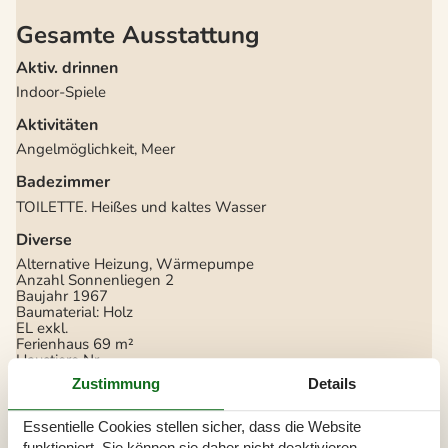
Gesamte Ausstattung
Aktiv. drinnen
Indoor-Spiele
Aktivitäten
Angelmöglichkeit, Meer
Badezimmer
TOILETTE. Heißes und kaltes Wasser
Diverse
Alternative Heizung, Wärmepumpe
Anzahl Sonnenliegen
2
Baujahr
1967
Baumaterial: Holz
EL exkl.
Ferienhaus
69 m²
Haustiere Nr
Heizung, Elektroheizung
Zustimmung
Details
Renoviert
1971
Self-Service-Check-in
Staubsauger
Essentielle Cookies stellen sicher, dass die Website
Wasser inkl.
funktioniert, Sie können sie daher nicht deaktivieren.