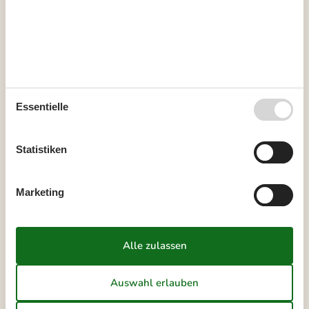
31
1
2
32
3
4
5
6
7
8
9
33
10
11
12
13
14
15
16
34
17
18
19
20
21
22
23
Essentielle
35
24
25
26
27
28
29
30
36
31
Statistiken
September 2026
Mo
Di
Mi
Do
Fr
Sa
So
Marketing
36
1
2
3
4
5
6
37
7
8
9
10
11
12
13
38
14
15
16
17
18
19
20
39
21
22
23
24
25
26
27