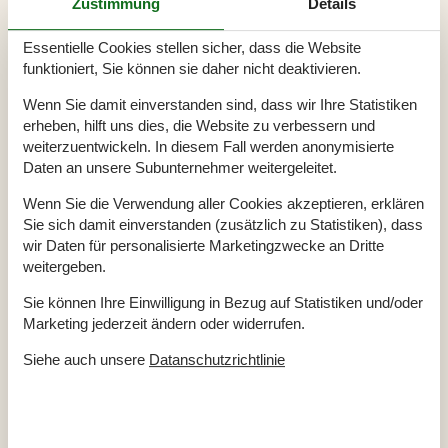
Winterfest
Zustimmung
Details
Draußen
Essentielle Cookies stellen sicher, dass die Website
Gartenmöbel
funktioniert, Sie können sie daher nicht deaktivieren.
Grill
Kostenloser Parkplatz auf dem Gelände
4
Wenn Sie damit einverstanden sind, dass wir Ihre Statistiken
Kugelgrill
Landschaftsgarten
1235 m²
erheben, hilft uns dies, die Website zu verbessern und
Privater Garten
weiterzuentwickeln. In diesem Fall werden anonymisierte
Daten an unsere Subunternehmer weitergeleitet.
Drinnen
Kaminofen
Wenn Sie die Verwendung aller Cookies akzeptieren, erklären
Rauchmelder
Sie sich damit einverstanden (zusätzlich zu Statistiken), dass
wir Daten für personalisierte Marketingzwecke an Dritte
Elektrogeräte
weitergeben.
1 DVD
2 Fernseher
Sie können Ihre Einwilligung in Bezug auf Statistiken und/oder
Chromecast
Internet (drahtlos)
Marketing jederzeit ändern oder widerrufen.
Nintendo Wii
Siehe auch unsere
Datanschutzrichtlinie
In der Nähe
Aussen Pool
2,1 km
Badeland
2,1 km
Bowling
7,4 km
Der Palast
7,4 km