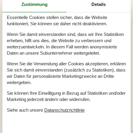
Anzahl Sonnenliegen
6
Zustimmung
Details
Baujahr
1974
Baumaterial: Holz
Essentielle Cookies stellen sicher, dass die Website
EL exkl.
Ferienhaus
91 m²
funktioniert, Sie können sie daher nicht deaktivieren.
Haustiere Ja
2
Renoviert
2020
Wenn Sie damit einverstanden sind, dass wir Ihre Statistiken
Staubsauger
erheben, hilft uns dies, die Website zu verbessern und
Waschmaschine
Wasser inkl.
weiterzuentwickeln. In diesem Fall werden anonymisierte
Winterfest
Daten an unsere Subunternehmer weitergeleitet.
Draußen
Wenn Sie die Verwendung aller Cookies akzeptieren, erklären
Eingezäuntes Grundstück
Sie sich damit einverstanden (zusätzlich zu Statistiken), dass
Gartenmöbel
wir Daten für personalisierte Marketingzwecke an Dritte
Gasgrill
weitergeben.
Grill
Kostenloser Parkplatz auf dem Gelände
3
Naturgrundstück
700 m²
Sie können Ihre Einwilligung in Bezug auf Statistiken und/oder
Sandkiste
Marketing jederzeit ändern oder widerrufen.
Drinnen
Siehe auch unsere
Datanschutzrichtlinie
Energiesparendes Heizsystem
Kaminofen
Rauchmelder