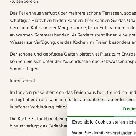
Außenbereich
Das Ferienhaus verfügt über mehrere schöne Terrassen, soda
schattiges Plätzchen finden können. Hier können Sie das Url
bei einem Kaffee in der Morgensonne, beim Entspannen in de
an warmen Sommerabenden. Außerdem steht Ihnen eine pra
Wasser zur Verfügung, die das Kochen im Freien besonders 
Der schöne und gepflegte Garten bietet viel Platz zum Ents
können Sie sich unter der Außendusche das Salzwasser absp
Sommertagen.
Innenbereich
Im Inneren präsentiert sich das Ferienhaus hell, freundlich 
verfügt über einen Kaminofen, der an kühleren Tagen für ei
in offener Verbindung mit der Küche, sodass alle gemeinsam 
Zusti
Die Küche ist funktional eingerichtet und bietet gute Möglich
Essentielle Cookies stellen siche
hinaus verfügt das Ferienhaus über drei gute Schlafzimmer, die
Wenn Sie damit einverstanden sin