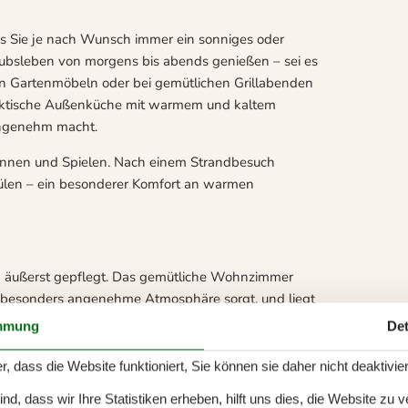
ss Sie je nach Wunsch immer ein sonniges oder
aubsleben von morgens bis abends genießen – sei es
n Gartenmöbeln oder bei gemütlichen Grillabenden
ktische Außenküche mit warmem und kaltem
angenehm macht.
pannen und Spielen. Nach einem Strandbesuch
ülen – ein besonderer Komfort an warmen
und äußerst gepflegt. Das gemütliche Wohnzimmer
ne besonders angenehme Atmosphäre sorgt, und liegt
Zeit verbringen können.
mmung
Det
keiten zur Zubereitung der Mahlzeiten. Darüber
r, dass die Website funktioniert, Sie können sie daher nicht deaktivie
 alle hell und einladend gestaltet sind.
d, dass wir Ihre Statistiken erheben, hilft uns dies, die Website zu 