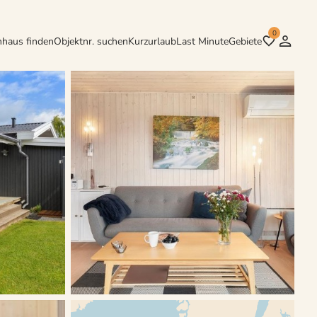
0
nhaus finden
Objektnr. suchen
Kurzurlaub
Last Minute
Gebiete