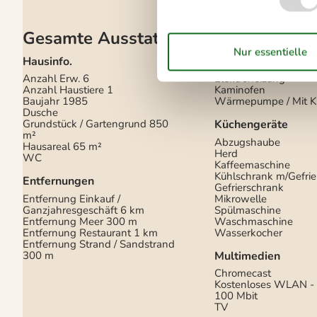
Gesamte Ausstattung
Hausinfo.
Energie/Heizung
Anzahl Erw.
6
Elektroheizung
Anzahl Haustiere
1
Kaminofen
Baujahr
1985
Wärmepumpe / Mit K
Dusche
Grundstück / Gartengrund
850
Küchengeräte
m²
Abzugshaube
Hausareal
65 m²
Herd
WC
Kaffeemaschine
Kühlschrank m/Gefrie
Entfernungen
Gefrierschrank
Entfernung Einkauf /
Mikrowelle
Ganzjahresgeschäft
6 km
Spülmaschine
Entfernung Meer
300 m
Waschmaschine
Entfernung Restaurant
1 km
Wasserkocher
Entfernung Strand / Sandstrand
300 m
Multimedien
Chromecast
Kostenloses WLAN - 
100 Mbit
TV