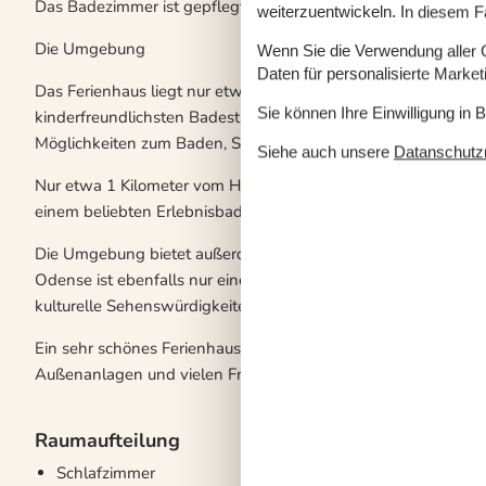
Das Badezimmer ist gepflegt und verfügt über eine Dusche.
weiterzuentwickeln. In diesem F
Die Umgebung
Wenn Sie die Verwendung aller Co
Daten für personalisierte Marke
Das Ferienhaus liegt nur etwa 300 Meter vom Hasmark Strand
Sie können Ihre Einwilligung in 
kinderfreundlichsten Badestränden Fünens zählt. Hier erwart
Möglichkeiten zum Baden, Spazierengehen und Entspannen 
Siehe auch unsere
Datanschutzri
Nur etwa 1 Kilometer vom Haus entfernt liegt Hasmark Campi
einem beliebten Erlebnisbad, das besonders bei Kindern sehr be
Die Umgebung bietet außerdem gute Möglichkeiten für Rad- 
Odense ist ebenfalls nur eine kurze Autofahrt entfernt und bi
kulturelle Sehenswürdigkeiten.
Ein sehr schönes Ferienhaus für alle, die einen Strandurlaub
Außenanlagen und vielen Freizeitmöglichkeiten in der Nähe s
Raumaufteilung
Schlafzimmer