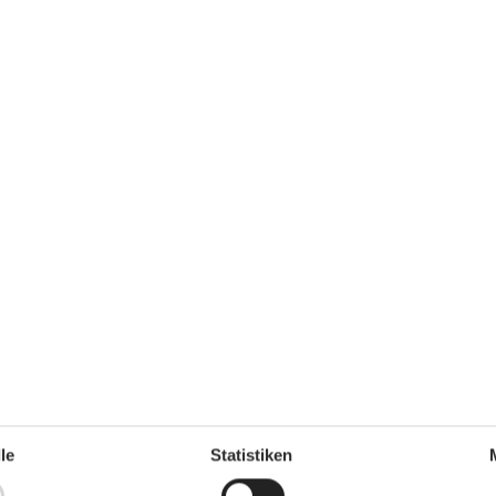
 m²
Entfernung Wasser
300 m
Einkaufen
6 km
ch
Nein
Ja
Ladestation für Elektroauto
Ja
le
Statistiken
Klimafreundlich
Ja