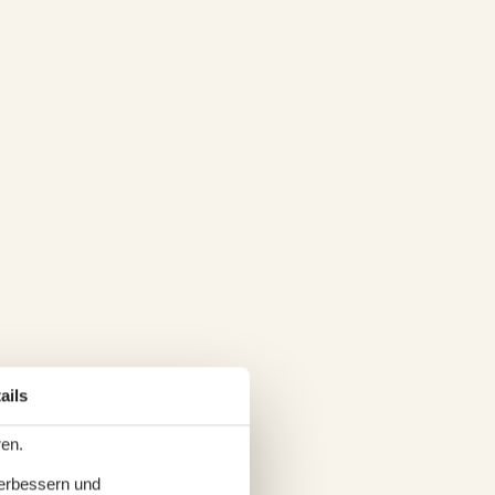
ails
ren.
verbessern und