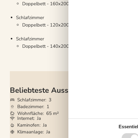
Doppelbett - 160x200cm
Schlafzimmer
Doppelbett - 120x200cm
Schlafzimmer
Doppelbett - 140x200cm
Beliebteste Ausstattungen
Schlafzimmer
3
Grundstück
850
Badezimmer
1
Haustiere
1
Wohnfläche
65 m²
Kurzurlaub mögli
Internet
Ja
Waschmaschine
Kaminofen
Ja
Geschirrspüler
Ja
Essentiel
Klimaanlage
Ja
Nichtraucher
Ja