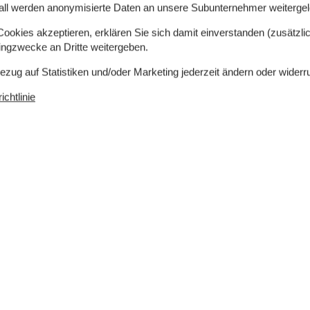
all werden anonymisierte Daten an unsere Subunternehmer weitergele
okies akzeptieren, erklären Sie sich damit einverstanden (zusätzlich
tingzwecke an Dritte weitergeben.
 entfernt, der zu den besten und
Bezug auf Statistiken und/oder Marketing jederzeit ändern oder widerr
en Sie feiner Sand und flaches Wasser sowie gute
am Meer.
chtlinie
ng mit Einkaufsmöglichkeiten, Restaurant und
liebt ist.
und Wandertouren durch die schöne Natur Fünens.
etet zahlreiche Einkaufsmöglichkeiten, Cafés und
 in einem besonders gepflegten Haus mit guten
uchen.