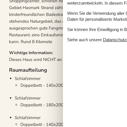
Shoppingcenter, schönen Restaurants, mehreren interessant
weiterzuentwickeln. In diesem F
Gebiet Hasmark Strand zählt zu den attraktivsten Ferienhaus
Wenn Sie die Verwendung aller Co
kinderfreundlichen Badestrand. In Verlängerung des Hasmark 
Daten für personalisierte Marke
stehendes Naturgebiet, das nur zu Fuß begehbar ist. Bei Has
ausgesprochen gute Fangmöglichkeiten freuen. Beim Campin
Sie können Ihre Einwilligung in 
Restaurant, eine Einkaufsmöglichkeit und ein großes Badela
Siehe auch unsere
Datanschutzri
kann. Rund 8 Kilomete
Wichtige Information:
Dieses Haus wird NICHT an Jungendgruppen vermietet
Raumaufteilung
Schlafzimmer
Doppelbett - 140x200
Schlafzimmer
Doppelbett - 180x200
Schlafzimmer
Doppelbett - 140x200