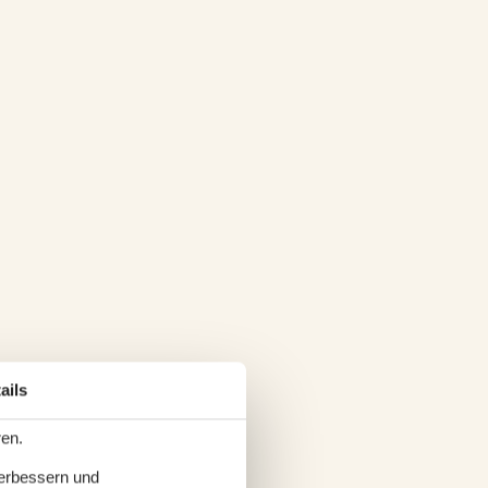
ails
ren.
verbessern und