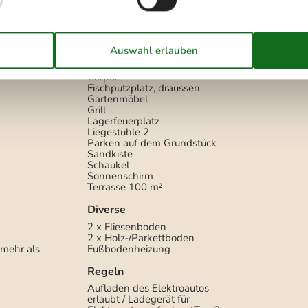
Draußen
Carport
Fischputzplatz, draussen
Gartenmöbel
Grill
Lagerfeuerplatz
Liegestühle
2
Parken auf dem Grundstück
Sandkiste
Schaukel
Sonnenschirm
Terrasse
100 m²
Diverse
2 x Fliesenboden
2 x Holz-/Parkettboden
mehr als
Fußbodenheizung
Regeln
Aufladen des Elektroautos
erlaubt / Ladegerät für