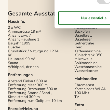
Gesamte Ausstattung
Hausinfo.
Küchengeräte
2 x WC
Abzugshaube
Annexgrösse
19 m²
Backofen
Anzahl Erw.
7
Bügelbrett
Anzahl Haustiere
1
Bügeleisen
Baujahr
1999
Gefriertruhe
Dusche
Herd
Grundstück / Naturgrund
1234
Kaffeemaschine
m²
Kühlschrank
350
Hausareal
99 m²
Mikrowelle
Sauna
Spülmaschine
Whirlpool, drinnen
Waschmaschine
Wasserkocher
Entfernungen
Multimedien
Abstand Einkauf
600 m
Entfernung Meer
300 m
Chromecast
Entfernung Restaurant
600 m
Kostenloses WLAN - 
Entfernung Strand / Sand-,
100 Mbit
Kieselstrand
300 m
TV
Entfernung zum Golfplatz
10 km
Extra
Energie/Heizung