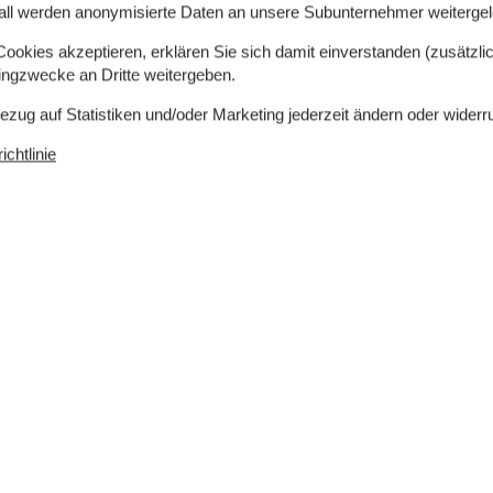
en Museen und einem Zoologischen Garten. Das
all werden anonymisierte Daten an unsere Subunternehmer weitergele
gebieten Fünens und begeistert mit einem schönen,
okies akzeptieren, erklären Sie sich damit einverstanden (zusätzlich
Strand liegt Enebærodde, ein unter Schutz
tingzwecke an Dritte weitergeben.
mark dürfen sich unter anderem Angler auf
gplatz Hasmark Camping gibt es zudem ein
Bezug auf Statistiken und/oder Marketing jederzeit ändern oder widerr
nd, das gegen Bezahlung von Ihnen genutzt werden
chtlinie