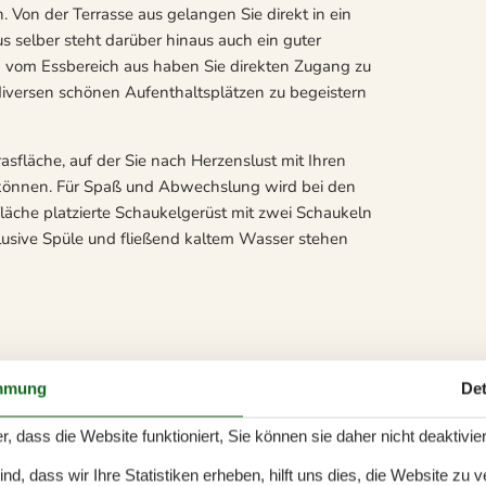
 Von der Terrasse aus gelangen Sie direkt in ein
 selber steht darüber hinaus auch ein guter
 vom Essbereich aus haben Sie direkten Zugang zu
diversen schönen Aufenthaltsplätzen zu begeistern
rasfläche, auf der Sie nach Herzenslust mit Ihren
en können. Für Spaß und Abwechslung wird bei den
fläche platzierte Schaukelgerüst mit zwei Schaukeln
klusive Spüle und fließend kaltem Wasser stehen
 Angel- und Bademöglichkeiten. Sie wohnen in
mmung
Det
s in der Nähe des Strandes. Nach nur 20
ig Fünens größte Stadt, Odense, die mit unglaublich
r, dass die Website funktioniert, Sie können sie daher nicht deaktivie
. Odense besticht mit Fußgängerzonen, einem
d, dass wir Ihre Statistiken erheben, hilft uns dies, die Website zu 