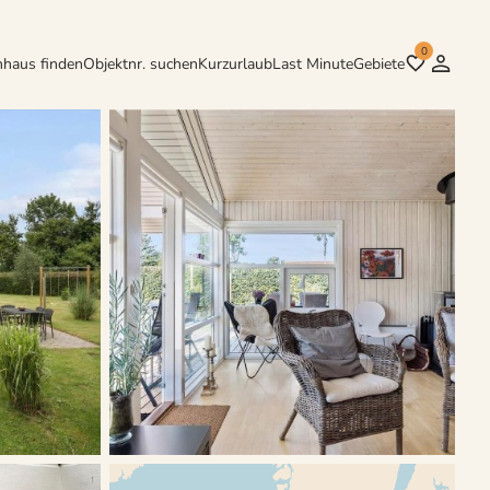
0
nhaus finden
Objektnr. suchen
Kurzurlaub
Last Minute
Gebiete