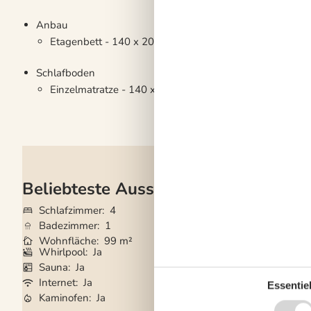
Anbau
Etagenbett - 140 x 200 - 90x200
Schlafboden
Einzelmatratze - 140 x 200
Beliebteste Ausstattungen
Schlafzimmer
4
Grundstück
1.23
Badezimmer
1
Haustiere
1
Wohnfläche
99 m²
Kurzurlaub mögli
Whirlpool
Ja
Gute Angelmöglic
Sauna
Ja
Klimaanlage
Ja
Internet
Ja
Waschmaschine
Essentiel
Kaminofen
Ja
Geschirrspüler
Ja