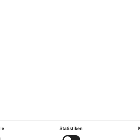
4 m²
Entfernung Wasser
300 m
Einkaufen
600 m
ch
Nein
hkeiten
Ja
Nichtraucher
Ja
Ladestation für Elektroauto
Ja
Ja
le
Statistiken
Klimafreundlich
Ja