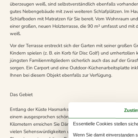
überzeugen weiß, sind selbstverständlich ebenfalls vorhanden.
gutes Nebengebäude mit zwei weiteren Schlafplätzen. Im Haus
Schlafboden mit Matratzen für Sie bereit. Vom Wohnraum und
einer großen, neuen Holzterrasse, die 90 m² umfasst und mit 
weiß.
Vor der Terrasse erstreckt sich der Garten mit seiner großen G
Kindern spielen (z. B. ein Korb für Disc Golf) und umhertoll
jüngsten Familienmitgliedern sicherlich auch das auf der Gras
sorgen. Ein Carport und eine Outdoor-Küchenarbeitsplatte in
Ihnen bei diesem Objekt ebenfalls zur Verfügung.
Das Gebiet
Entlang der Küste Hasmarks bieten sich Ihnen richtig schöne
Zusti
einem ausgesprochen schönen, sehr gut gelegenem Ferienhau
Kilometern erreichen Sie Dänemarks drittgrößte und gleichzeit
Essentielle Cookies stellen siche
vielen Sehenswürdigkeiten und Shoppingmöglichkeiten lockt
Wenn Sie damit einverstanden sin