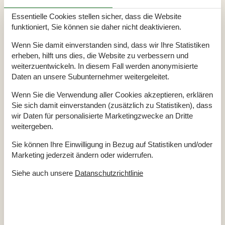
Parkplatz beim Haus
Terrasse
60 m²
Essentielle Cookies stellen sicher, dass die Website
Überdachte Terrasse
10 m²
funktioniert, Sie können sie daher nicht deaktivieren.
Einrichtung
Wenn Sie damit einverstanden sind, dass wir Ihre Statistiken
Anzahl Erwachsene inkl. 4-11 Jahre
6
erheben, hilft uns dies, die Website zu verbessern und
Anzahl Kinder (0-3 Jahre)
1
weiterzuentwickeln. In diesem Fall werden anonymisierte
Baujahr
1993
Bebaute Fläche
69 m²
Daten an unsere Subunternehmer weitergeleitet.
Ferienhaus
Gefrierkapazität (Anzahl Liter)
30
Wenn Sie die Verwendung aller Cookies akzeptieren, erklären
Hochstuhl
1
Sie sich damit einverstanden (zusätzlich zu Statistiken), dass
Holzofen
1
wir Daten für personalisierte Marketingzwecke an Dritte
Jahr der Renovierung
2023
Waschmaschine
1
weitergeben.
Wärmepumpe
Sie können Ihre Einwilligung in Bezug auf Statistiken und/oder
Küche
Marketing jederzeit ändern oder widerrufen.
Anzahl der Induktionskochplatten
4
Heißluftofen
1
Siehe auch unsere
Datanschutzrichtlinie
Kühlschrank
1
Mikrowelle
1
Spülmaschine
1
Multimedien
> 3 dänische Sender