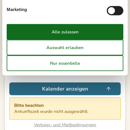
Frei
Nicht frei
Ankunft möglich
Marketing
Dauer
Externe Bewertungen
4,8
7 ÜBERNACHTUNGEN
Ab
EUR
613,-
Reinigung auf Wunsch: EUR 126,-
Kalender anzeigen
Bitte beachten
Ankunftszeit wurde nicht ausgewählt.
Vertrags- und Mietbedingungen