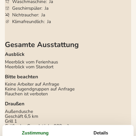
Waschmaschine
Ja
Geschirrspüler
Ja
Nichtraucher
Ja
Klimafreundlich
Ja
Gesamte Ausstattung
Ausblick
Meerblick vom Ferienhaus
Meerblick vom Standort
Bitte beachten
Keine Arbeiter auf Anfrage
Keine Jugendgruppen auf Anfrage
Rauchen ist verboten
Draußen
Außendusche
Geschäft
6,5 km
Grill
1
Größe des Grundstücks
988 m²
Landschaftsgarten
Zustimmung
Details
Meer
10 m