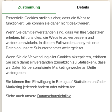
Rauchen ist verboten
Zustimmung
Details
Draußen
Balkon
Essentielle Cookies stellen sicher, dass die Website
Geschlossene Terrasse
25 m²
funktioniert, Sie können sie daher nicht deaktivieren.
Geschäft
6 km
Größe des Grundstücks
150 m²
Meer
10 m
Wenn Sie damit einverstanden sind, dass wir Ihre Statistiken
Naturstandort
erheben, hilft uns dies, die Website zu verbessern und
Parkplatz beim Haus
weiterzuentwickeln. In diesem Fall werden anonymisierte
Terrasse
25 m²
Daten an unsere Subunternehmer weitergeleitet.
Einrichtung
Wenn Sie die Verwendung aller Cookies akzeptieren, erklären
2 Ebenen
Sie sich damit einverstanden (zusätzlich zu Statistiken), dass
Anzahl Erwachsene inkl. 4-11 Jahre
6
Anzahl Kinder (0-3 Jahre)
1
wir Daten für personalisierte Marketingzwecke an Dritte
Baujahr
1975
weitergeben.
Bebaute Fläche
60 m²
Ferienhaus
Sie können Ihre Einwilligung in Bezug auf Statistiken und/oder
Gefrierkapazität (Anzahl Liter)
50
Hochstuhl
1
Marketing jederzeit ändern oder widerrufen.
Renovierung
2015
Waschmaschine
1
Siehe auch unsere
Datanschutzrichtlinie
Küche
Anzahl der Induktionskochplatten
4