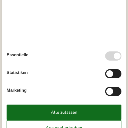
37
7
8
9
10
11
12
13
38
14
15
16
17
18
19
20
39
21
22
23
24
25
26
27
40
28
29
30
41
Essentielle
Oktober 2026
Mo
Di
Mi
Do
Fr
Sa
So
Statistiken
40
1
2
3
4
41
5
6
7
8
9
10
11
Marketing
42
12
13
14
15
16
17
18
43
19
20
21
22
23
24
25
44
26
27
28
29
30
31