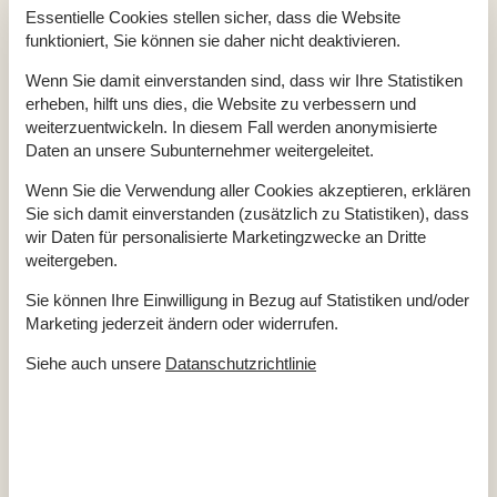
Einrichtung
Essentielle Cookies stellen sicher, dass die Website
Anzahl Erwachsene inkl. 4-11 Jahre
8
funktioniert, Sie können sie daher nicht deaktivieren.
Anzahl Kinder (0-3 Jahre)
1
Baujahr
1998
Bebaute Fläche
116 m²
Wenn Sie damit einverstanden sind, dass wir Ihre Statistiken
Ferienhaus
erheben, hilft uns dies, die Website zu verbessern und
Gefrierkapazität (Anzahl Liter)
40
weiterzuentwickeln. In diesem Fall werden anonymisierte
Haustiere
1
Daten an unsere Subunternehmer weitergeleitet.
Hochstuhl
1
Holzofen
1
Waschmaschine
1
Wenn Sie die Verwendung aller Cookies akzeptieren, erklären
Wäschetrockner
1
Sie sich damit einverstanden (zusätzlich zu Statistiken), dass
wir Daten für personalisierte Marketingzwecke an Dritte
Küche
weitergeben.
Anzahl elektrischer Kochplatten
4
Backofen
1
Sie können Ihre Einwilligung in Bezug auf Statistiken und/oder
Kühlschrank
1
Mikrowelle
1
Marketing jederzeit ändern oder widerrufen.
Spülmaschine
1
Siehe auch unsere
Datanschutzrichtlinie
Multimedien
> 3 dänische Sender
Anzahl der Fernseher
1
Internet drahtlos
Stereoanlage
Schlafverhältnisse