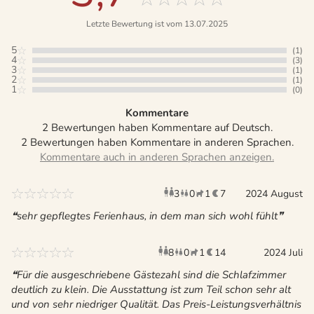
Letzte Bewertung ist vom 13.07.2025
5
(1)
4
(3)
3
(1)
2
(1)
1
(0)
Kommentare
2 Bewertungen haben Kommentare auf Deutsch.
2 Bewertungen haben Kommentare in anderen Sprachen.
3
0
1
7
Erwachsene
2024 August
Kinder
Haustier
Überna
sehr gepflegtes Ferienhaus, in dem man sich wohl fühlt
8
0
1
14
Erwachsene
Kinder
Haustier
2024 Juli
Übernac
Für die ausgeschriebene Gästezahl sind die Schlafzimmer
deutlich zu klein. Die Ausstattung ist zum Teil schon sehr alt
und von sehr niedriger Qualität. Das Preis-Leistungsverhältnis