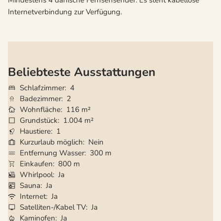
Mindestens 4 dänische Fernsehsender. Es steht kabellose
Internetverbindung zur Verfügung.
Beliebteste Ausstattungen
Schlafzimmer
4
Badezimmer
2
Wohnfläche
116 m²
Grundstück
1.004 m²
Haustiere
1
Kurzurlaub möglich
Nein
Entfernung Wasser
300 m
Einkaufen
800 m
Whirlpool
Ja
Sauna
Ja
Internet
Ja
Satelliten-/Kabel TV
Ja
Kaminofen
Ja