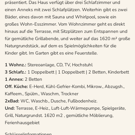
präsentiert. Das Haus verfügt über drei Schlafzimmer und
einen Anneks mit zwei Schlafplätzen. Weiterhin gibt es zwei
Bäder, eines davon mit Sauna und Whirlpool, sowie ein
großes Wohn-Esszimmer. Vom Wohnzimmer geht es direkt
hinaus auf die Terrasse, mit Sitzplätzen zum Entspannen und
für gemütliche Grillabende, und weiter auf das 1620 m² große
Naturgrundstück, auf dem es Spielmöglichkeiten für die
Kinder gibt. Im Garten gibt es eine Feuerstelle.
1 Wohnz.:
Stereoanlage, CD, TV, Hochstuhl
3 Schlafz.:
1 Doppelbett | 1 Doppelbett | 2 Betten, Kinderbett
1 Annex:
2 Betten
Off. Küche:
E-Herd, Kühl-Gefrier-Kombi, Mikrow., Abzugsh.,
Kaffeem., Spülm., Waschm, Trockner
2xBad:
WC, Waschb., Dusche, Fußbodenheiz.
Und:
Terrasse, E-Heiz., Luft-Luft-Wärmepumpe, Spielgeräte,
Grill, Naturgrundst. 1620 m2 , gemütliche Möblierung,
Ferienhausgebiet
Schlüsselinformationen