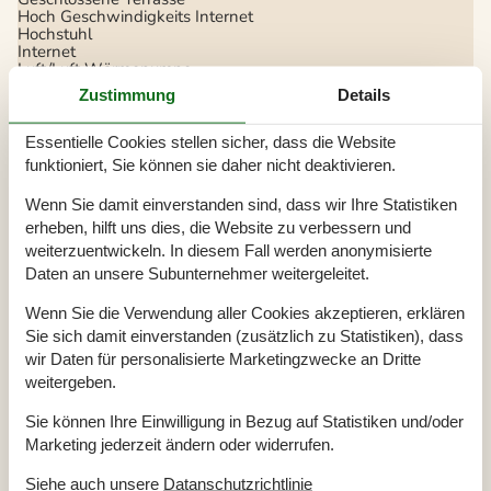
Hoch Geschwindigkeits Internet
Hochstuhl
Internet
Luft/Luft Wärmepumpe
Nationales Fernsehen
Zustimmung
Details
Nichtraucher
Wohnfläche in m²
112 m²
Essentielle Cookies stellen sicher, dass die Website
Draußen
funktioniert, Sie können sie daher nicht deaktivieren.
Bademöglichkeiten (Sandstrand)
Gartengrill
Wenn Sie damit einverstanden sind, dass wir Ihre Statistiken
Terrasse
erheben, hilft uns dies, die Website zu verbessern und
weiterzuentwickeln. In diesem Fall werden anonymisierte
Drinnen
Daten an unsere Subunternehmer weitergeleitet.
CD-Gerät
Internetzugang
Wenn Sie die Verwendung aller Cookies akzeptieren, erklären
Kinderbett
Sauna
Sie sich damit einverstanden (zusätzlich zu Statistiken), dass
Spielgeräte
wir Daten für personalisierte Marketingzwecke an Dritte
Stereoanlage
weitergeben.
TV
Waschmaschine
Sie können Ihre Einwilligung in Bezug auf Statistiken und/oder
Wäschetrockner
Marketing jederzeit ändern oder widerrufen.
Entfernung
Siehe auch unsere
Datanschutzrichtlinie
Einkauf
8 km