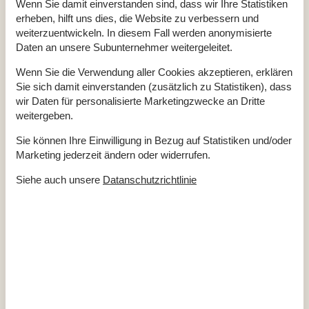
TOILETTE. Heißes und kaltes Wasser
Wenn Sie damit einverstanden sind, dass wir Ihre Statistiken
erheben, hilft uns dies, die Website zu verbessern und
Diverse
weiterzuentwickeln. In diesem Fall werden anonymisierte
1. Dünenkette
Daten an unsere Subunternehmer weitergeleitet.
Alternative Heizung, Wärmepumpe
Anzahl Hochstühle
1
Anzahl Kinderbetten
1
Wenn Sie die Verwendung aller Cookies akzeptieren, erklären
Anzahl Sonnenliegen
2
Sie sich damit einverstanden (zusätzlich zu Statistiken), dass
Baujahr
1974
wir Daten für personalisierte Marketingzwecke an Dritte
Baumaterial: Holz
weitergeben.
Ferienhaus
128 m²
Haustiere Nr
Heizung, Elektroheizung
Sie können Ihre Einwilligung in Bezug auf Statistiken und/oder
Kabelfernsehen, Deutsch und Skandinavisch
Marketing jederzeit ändern oder widerrufen.
Panoramablick auf das Wasser
Renoviert
2019
Siehe auch unsere
Datanschutzrichtlinie
Self-Service-Check-in
Staubsauger
Verbrauchskosten inkl.
Waschmaschine
Winterfest
Draußen
Gartenmöbel
Gasgrill
Grill
Kostenloser Parkplatz auf dem Gelände
2