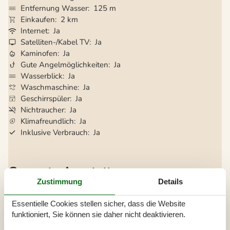
Entfernung Wasser
125 m
Einkaufen
2 km
Internet
Ja
Satelliten-/Kabel TV
Ja
Kaminofen
Ja
Gute Angelmöglichkeiten
Ja
Wasserblick
Ja
Waschmaschine
Ja
Geschirrspüler
Ja
Nichtraucher
Ja
Klimafreundlich
Ja
Inklusive Verbrauch
Ja
Gesamte Ausstattung
Zustimmung
Details
Aktivitäten
Angelmöglichkeit, See
Essentielle Cookies stellen sicher, dass die Website
funktioniert, Sie können sie daher nicht deaktivieren.
Badezimmer