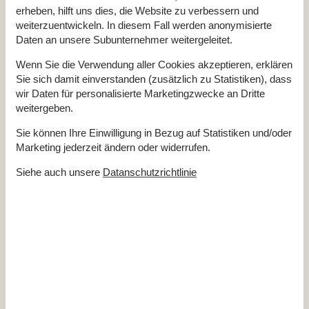
Geschlossene Terrasse
erheben, hilft uns dies, die Website zu verbessern und
Haustier erlaubt
weiterzuentwickeln. In diesem Fall werden anonymisierte
Hoch Geschwindigkeits Internet
Daten an unsere Subunternehmer weitergeleitet.
Internet
Ladegerät für Elektroauto
Typ 2 - IEC 62196-2
Luft/Luft Wärmepumpe
Wenn Sie die Verwendung aller Cookies akzeptieren, erklären
Nationales Fernsehen
Sie sich damit einverstanden (zusätzlich zu Statistiken), dass
Nichtraucher
wir Daten für personalisierte Marketingzwecke an Dritte
Renoviert
2006
weitergeben.
Wohnfläche in m²
73 m²
Draußen
Sie können Ihre Einwilligung in Bezug auf Statistiken und/oder
Marketing jederzeit ändern oder widerrufen.
Carport
Eingezäuntes Grundstück
2
Gartengrill
Siehe auch unsere
Datanschutzrichtlinie
Gartenmöbel
Geräteschuppen
Kohlegrill
Terrasse
Drinnen
Chromecast
Internetzugang
Kamin / Holzofen
TV
Waschmaschine