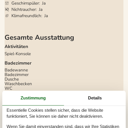
Geschirrspüler
Ja
Nichtraucher
Ja
Klimafreundlich
Ja
Gesamte Ausstattung
Aktivitäten
Spiel-Konsole
Badezimmer
Badewanne
Badezimmer
Dusche
Waschbecken
WC
Diverse
Zustimmung
Details
Anzahl Badezimmer
1
Anzahl Schlafzimmer
3
Essentielle Cookies stellen sicher, dass die Website
Baujahr
1973
funktioniert, Sie können sie daher nicht deaktivieren.
Eingezäunt
Energiehaus
Wenn Sie damit einverstanden sind, dass wir Ihre Statistiken
Geräteschuppen