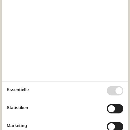
September 2026
Mo
Di
Mi
Do
Fr
Sa
So
36
1
2
3
4
5
6
37
7
8
9
10
11
12
13
38
14
15
16
17
18
19
20
39
21
22
23
24
25
26
27
40
28
29
30
41
Frei
Nicht frei
Ankunft möglich
Essentielle
Dauer
Statistiken
Unsere Gästebewertungen
3,3
Marketing