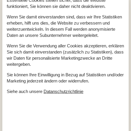
Essentielle Cookies stellen sicher, dass die Website
Kamin / Holzofen
funktioniert, Sie können sie daher nicht deaktivieren.
Parabol
TV
Wenn Sie damit einverstanden sind, dass wir Ihre Statistiken
Waschmaschine
erheben, hilft uns dies, die Website zu verbessern und
Entfernung
weiterzuentwickeln. In diesem Fall werden anonymisierte
Einkauf
3 km
Daten an unsere Subunternehmer weitergeleitet.
Küste
600 m
Restaurant
3,5 km
Wenn Sie die Verwendung aller Cookies akzeptieren, erklären
Sie sich damit einverstanden (zusätzlich zu Statistiken), dass
Küche
wir Daten für personalisierte Marketingzwecke an Dritte
Abzugshaube
weitergeben.
Elektroherd
Kaffeemaschine
Sie können Ihre Einwilligung in Bezug auf Statistiken und/oder
Kühl-/Gefrierschrank
Spülmaschine
Marketing jederzeit ändern oder widerrufen.
Siehe auch unsere
Datanschutzrichtlinie
Kurzurlaub
Sie haben die Möglichkeit einen Kurzurlaub in ausgewählten
Zeiträumen des Jahres zu machen.