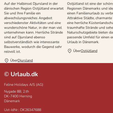
Auf der Halbinsel Djursland in der
Ostjütland ist eine der schön
dänischen Region Ostjütland erwartet
Regionen Dänemarks und ide
Sie und Ihre Familie ein
einen Familienurlaub zu verb
abwechslungsreiches Angebot
Attraktive Städte, charmante 
verschiedenster Aktivitäten und eine
eine herrliche Küstenlandscha
wunderschöne Natur, in der man viel
traumhafte Strände und seh
unternehmen kann. Herrliche Strände
Naturschutzgebiete bieten da
sind auf Djursland ebenso
passende Umfeld für einen 
selbstverständlich wie interessante
Urlaub in Dänemark.
Bauwerke, wodurch die Gegend sehr
Über
Ostjütland
reizvoll ist.
Über
Djursland
©
Urlaub.dk
Feline Holidays A/S (AG)
Nygade 8B, 2.th
DK-7400
Herning
Dänemark
Ust-IdNr.: DK26347688