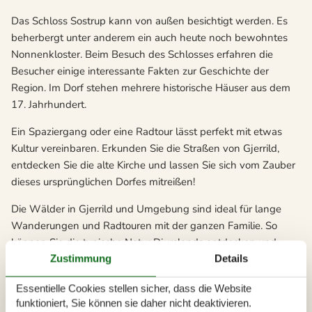
Das Schloss Sostrup kann von außen besichtigt werden. Es
beherbergt unter anderem ein auch heute noch bewohntes
Nonnenkloster. Beim Besuch des Schlosses erfahren die
Besucher einige interessante Fakten zur Geschichte der
Region. Im Dorf stehen mehrere historische Häuser aus dem
17. Jahrhundert.
Ein Spaziergang oder eine Radtour lässt perfekt mit etwas
Kultur vereinbaren. Erkunden Sie die Straßen von Gjerrild,
entdecken Sie die alte Kirche und lassen Sie sich vom Zauber
dieses ursprünglichen Dorfes mitreißen!
Die Wälder in Gjerrild und Umgebung sind ideal für lange
Wanderungen und Radtouren mit der ganzen Familie. So
können Sie die typische Natur Djurslands entdecken und
genießen.
Zustimmung
Details
Für kleinere und größere Ausflüge sind in der Umgebung
Essentielle Cookies stellen sicher, dass die Website
einige attraktive Ziele vorhanden. Es lohnt sich, die
funktioniert, Sie können sie daher nicht deaktivieren.