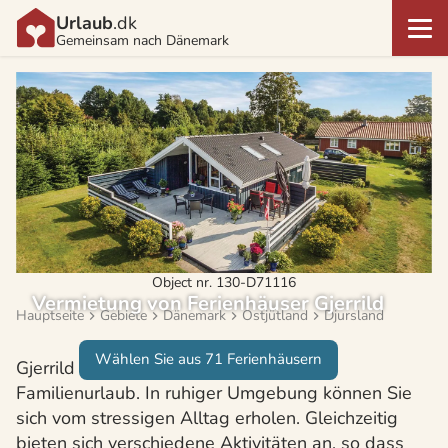
Urlaub
.dk
Gemeinsam nach Dänemark
Object nr. 130-D71116
Vermietung von Ferienhäuser Gjerrild
Hauptseite
Gebiete
Dänemark
Ostjütland
Djursland
Wählen Sie aus 71 Ferienhäusern
Gjerrild ist ein attraktiver Ort für einen
Familienurlaub. In ruhiger Umgebung können Sie
sich vom stressigen Alltag erholen. Gleichzeitig
bieten sich verschiedene Aktivitäten an, so dass