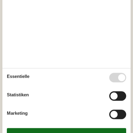
Sommerabenden können Sie gemeinsam grillen oder einfach
nur auf der Terrasse entspannen. Im Winter, wenn es
draußen kalt ist, sitzen Sie gemütlich mit Ihren Lieben im
Warmen und schauen aus dem Fenster in die wunderschöne
Landschaft.
Buchen Sie jetzt Ihr Ferienhaus
Buchen Sie jetzt Ihr Ferienhaus und genießen Sie
einen fantastischen Urlaub voller Erlebnisse und
Entspannung.
Essentielle
Wählen Sie aus 71 Ferienhäusern
Statistiken
Marketing
Die neusten Artikel über Gjerrild