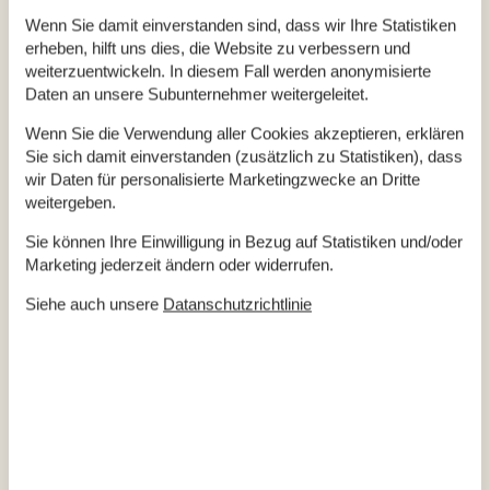
Hafenstadt Grenaa zu entdecken. Hier können Sie die
Wenn Sie damit einverstanden sind, dass wir Ihre Statistiken
maritime Stimmung genießen und Fisch direkt vom Kutter
erheben, hilft uns dies, die Website zu verbessern und
kaufen. Das Kattegat Center bietet den Besuchern viele Tiere
weiterzuentwickeln. In diesem Fall werden anonymisierte
des Meeres. Eines der Highlights ist der Haitunnel, in
Daten an unsere Subunternehmer weitergeleitet.
welchem Sie nur durch eine dicke Glasscheibe von den
Wenn Sie die Verwendung aller Cookies akzeptieren, erklären
faszinierenden Haien getrennt sind.
Sie sich damit einverstanden (zusätzlich zu Statistiken), dass
wir Daten für personalisierte Marketingzwecke an Dritte
Für viele Familien gehört bei einem Urlaub in Gjerrild ein
weitergeben.
Tagesausflug ins ca. 30 Autominuten entfernte Djurs
Sommerland einfach dazu. Der Freizeitpark hinterlässt nicht
Sie können Ihre Einwilligung in Bezug auf Statistiken und/oder
nur mit seinen vielen verschiedenen Fahrgeschäften und
Marketing jederzeit ändern oder widerrufen.
rasanten Achterbahnen einen bleibenden Eindruck. Um den
Siehe auch unsere
Datanschutzrichtlinie
Besuch im Sommerland voll auszukosten, dürfen Sie die
Badesachen nicht vergessen. Der Park ist nämlich für seine
riesige Wasserlandschaft mit spannenden Rutschen für Groß
und Klein bekannt.
Nach einem aktiven Tag gibt es nichts schöneres, als sich in
dem gemütlich eingerichteten Ferienhaus auszuruhen. An