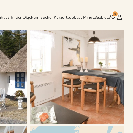
0
nhaus finden
Objektnr. suchen
Kurzurlaub
Last Minute
Gebiete