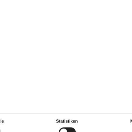
eizung
Kühlschrank
Mikrowelle
Spülmaschine
km
den
12 km
 km
5 km
5 km
le
Statistiken