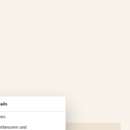
ails
ren.
verbessern und