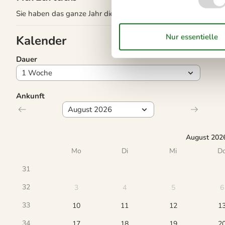
Sie haben das ganze Jahr die Möglichkeit einen Kurzurlaub z
Kalender
Dauer
Ankunft
August 202
Mo
Di
Mi
D
31
32
3
4
5
6
33
10
11
12
1
34
17
18
19
2