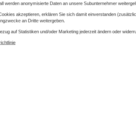
all werden anonymisierte Daten an unsere Subunternehmer weitergele
okies akzeptieren, erklären Sie sich damit einverstanden (zusätzlich
1 m²
Entfernung Wasser
12 km
tingzwecke an Dritte weitergeben.
rlaubt
Einkaufen
5 km
Bezug auf Statistiken und/oder Marketing jederzeit ändern oder widerr
ch
Ja
Geschirrspüler
Ja
chtlinie
Ja
Nichtraucher
Ja
Klimafreundlich
Ja
Konzepte
Energiesparhaus
Rauchfreies Haus
z auf dem
Küche
d
2841 m²
Die Küche verfügt über
Warmwasser
Elektroherd
Gefriertruhe
30 l
Kaffeemaschine