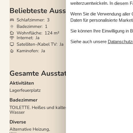
weiterzuentwickeln. In diesem F
Beliebteste Ausstattungen
Wenn Sie die Verwendung aller Co
Schlafzimmer
3
Grundstück
2.84
Daten für personalisierte Marke
Badezimmer
1
Haustiere
Nicht e
Sie können Ihre Einwilligung in 
Wohnfläche
124 m²
Kurzurlaub mögli
Internet
Ja
Klimaanlage
Ja
Siehe auch unsere
Datanschutzri
Satelliten-/Kabel TV
Ja
Waschmaschine
Kaminofen
Ja
Trockner
Ja
Gesamte Ausstattung
Aktivitäten
Draußen
Lagerfeuerplatz
Gartenmöbel
Grill
Badezimmer
Kostenloser Parkplat
Gelände
3
TOILETTE. Heißes und kaltes
Wald-/Plantagenlan
Wasser
Drinnen
Diverse
Kaminofen
Alternative Heizung,
Klimaanlage