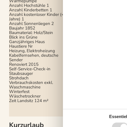
Wärmepumpe
Teilweise Fußbodenh
Anzahl Hochstühle
1
Anzahl Kinderbetten
1
Elektrogeräte
Anzahl kostenloser Kinder (<4
Jahre)
1
1 Fernseher
Anzahl Sonnenliegen
2
DK-DR1/TV2
Baujahr
1852
Flachbildfernseher
Baumaterial: Holz/Stein
Internet (drahtlos)
Blick ins Grüne
Radio und CD
Ganzjähriges Haus
Haustiere Nr
In der Nähe
Heizung, Elektroheizung
Die nächste Stadt
5 
Kabelfernsehen, deutsche
Entf. zum Wasser/Ba
Sender
Entfernung Einkauf
5
Renoviert
2015
Entfernung zu
Self-Service-Check-in
Angelmöglichkeiten
Staubsauger
Golfplatz
3 km
Strohdach
Nächstes Restaurant
Verbrauchskosten exkl.
Schwimmbad
12 km
Waschmaschine
Winterfest
Wäschetrockner
Zeit Landsitz
124 m²
Essentiel
Kurzurlaub