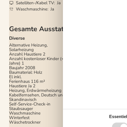
Satelliten-/Kabel TV
Ja
Geschirrspüler
Ja
Waschmaschine
Ja
Nichtraucher
Ja
Gesamte Ausstattung
Diverse
Draußen
Alternative Heizung,
Gartenmöbel
Solarheizung
Kostenloser Parkplat
Anzahl Haustiere
2
Gelände
4
Anzahl kostenloser Kinder (<4
Naturgrundstück
500
Jahre)
1
Baujahr
2008
Drinnen
Baumaterial: Holz
Fußbodenheizung im
El inkl.
Badezimmer
Ferienhaus
116 m²
Haustiere Ja
2
Elektrogeräte
Heizung, Erdwärmeheizung
Kabelfernsehen, Deutsch und
1 Fernseher
Skandinavisch
DK-DR1/TV2
Self-Service-Check-in
Internet (drahtlos)
Staubsauger
Waschmaschine
Essentiel
Winterfest
Wäschetrockner