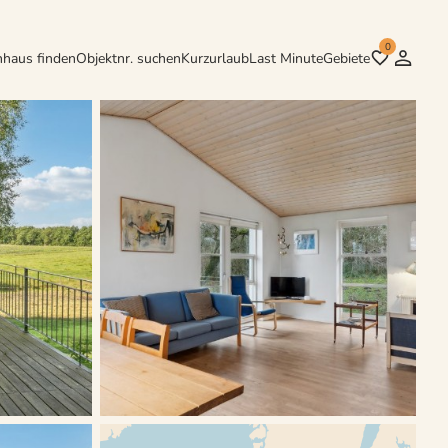
0
nhaus finden
Objektnr. suchen
Kurzurlaub
Last Minute
Gebiete