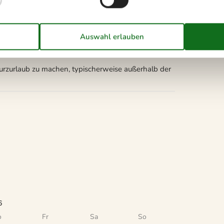
Spülmaschine
Kurzurlaub zu machen, typischerweise außerhalb der
6
o
Fr
Sa
So