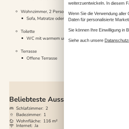
weiterzuentwickeln. In diesem F
Wohnzimmer, 2 Personen
Wenn Sie die Verwendung aller Co
Sofa, Matratze oder Ähnliches
Daten für personalisierte Marke
Sie können Ihre Einwilligung in 
Toilette
WC mit warmem und kaltem Wasser
Siehe auch unsere
Datanschutzri
Terrasse
Offene Terrasse
Beliebteste Ausstattungen
Schlafzimmer
2
Grundstück
5.00
Badezimmer
1
Haustiere
2
Wohnfläche
116 m²
Kurzurlaub mögli
Internet
Ja
Trockner
Ja