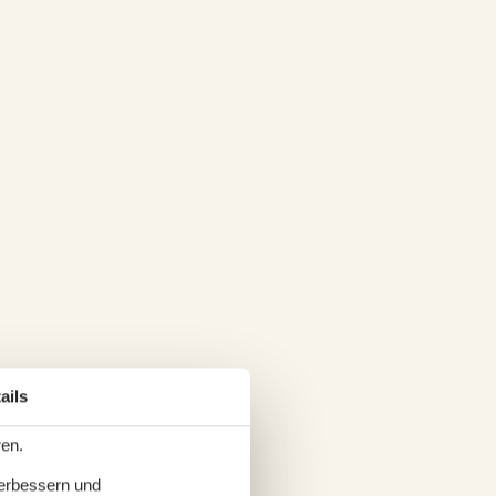
ails
ren.
verbessern und