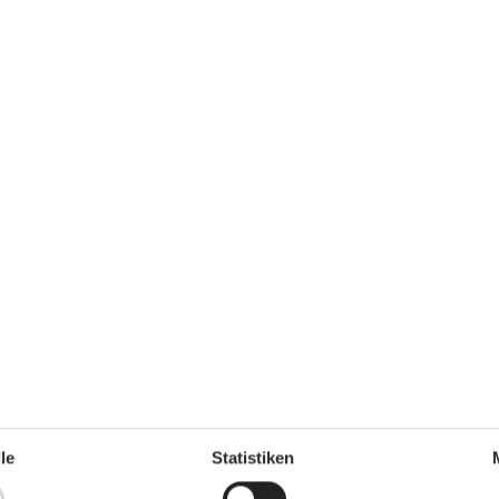
In der Nähe
Die nächste Stadt
5 km
z auf dem
Entf. zum Wasser/Baden
38 km
Entfernung Einkauf
5 km
0 m²
Nächstes Restaurant
5 km
Konzepte
Energiesparhaus
Rauchfreies Haus
Küche
Abzugshaube
Die Küche verfügt über
Warmwasser
Elektroherd
Gefriertruhe
90 l
le
Statistiken
Kühlschrank
Mikrowelle