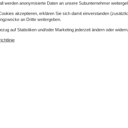
all werden anonymisierte Daten an unsere Subunternehmer weitergele
okies akzeptieren, erklären Sie sich damit einverstanden (zusätzlich
tingzwecke an Dritte weitergeben.
Bezug auf Statistiken und/oder Marketing jederzeit ändern oder widerr
chtlinie
0 m²
Entfernung Wasser
38 km
Einkaufen
5 km
ch
Ja
Klimafreundlich
Ja