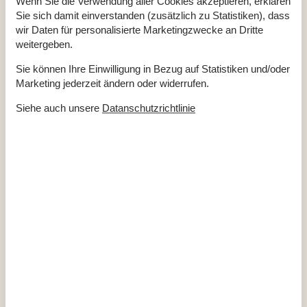
Wenn Sie die Verwendung aller Cookies akzeptieren, erklären
Annexgrösse
23 m²
Sie sich damit einverstanden (zusätzlich zu Statistiken), dass
Anzahl Erw.
6
wir Daten für personalisierte Marketingzwecke an Dritte
Anzahl Haustiere
1
weitergeben.
Baujahr
1971
Dusche
Sie können Ihre Einwilligung in Bezug auf Statistiken und/oder
Grundstücksgröße
1204 m²
Hausareal
67 m²
Marketing jederzeit ändern oder widerrufen.
WC
Siehe auch unsere
Datanschutzrichtlinie
Entfernungen
Abstand Einkauf
1,9 km
Entfernung Restaurant
2,2 km
Entfernung Strand
4,2 km
Entfernung zum gemeinsamen Spielplatz
517 m
Entfernung zum Golfplatz
2,8 km
Energie/Heizung
Elektroheizung
Kaminofen
Wärmepumpe
Küchengeräte
Abzugshaube
Herd
Kaffeemaschine