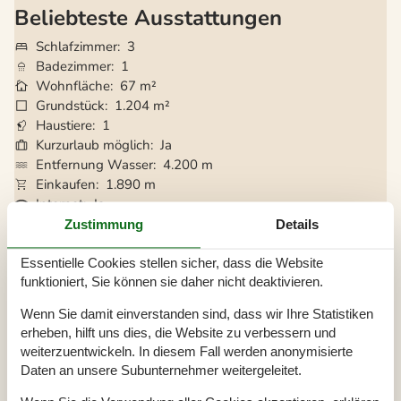
Beliebteste Ausstattungen
Schlafzimmer
3
Badezimmer
1
Wohnfläche
67 m²
Grundstück
1.204 m²
Haustiere
1
Kurzurlaub möglich
Ja
Entfernung Wasser
4.200 m
Einkaufen
1.890 m
Internet
Ja
Kaminofen
Ja
Zustimmung
Details
Eingezäunter Bereich
Ja
Geschirrspüler
Ja
Essentielle Cookies stellen sicher, dass die Website
Nichtraucher
Ja
funktioniert, Sie können sie daher nicht deaktivieren.
Klimafreundlich
Ja
Wenn Sie damit einverstanden sind, dass wir Ihre Statistiken
erheben, hilft uns dies, die Website zu verbessern und
weiterzuentwickeln. In diesem Fall werden anonymisierte
Gesamte Ausstattung
Daten an unsere Subunternehmer weitergeleitet.
Hausinfo.