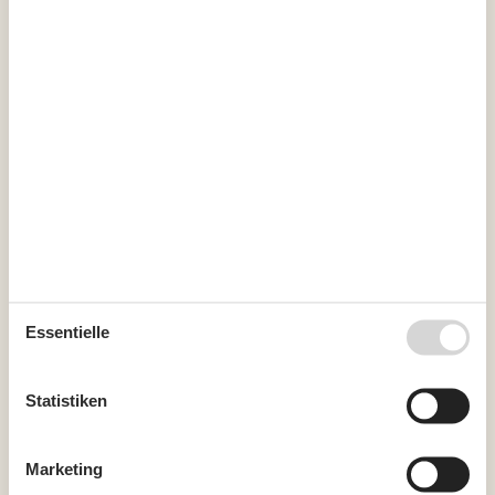
Kurzurlaub
Sie haben das ganze Jahr die Möglichkeit einen Kurzurlaub zu
machen.
Kalender
Ankunft
Essentielle
August 2026
Mo
Di
Mi
Do
Fr
Sa
So
Statistiken
31
1
2
32
3
4
5
6
7
8
9
Marketing
33
10
11
12
13
14
15
16