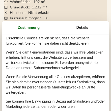
Wohnfläche
102 m²
Grundstück
1.232 m²
Haustiere
Nicht erlaubt
Kurzurlaub möglich
Ja
Entfernung Wasser
3.500 m
Zustimmung
Details
Einkaufen
2 km
Internet
Ja
Essentielle Cookies stellen sicher, dass die Website
Waschmaschine
Ja
funktioniert, Sie können sie daher nicht deaktivieren.
Geschirrspüler
Ja
Nichtraucher
Ja
Wenn Sie damit einverstanden sind, dass wir Ihre Statistiken
Klimafreundlich
Ja
erheben, hilft uns dies, die Website zu verbessern und
weiterzuentwickeln. In diesem Fall werden anonymisierte
Daten an unsere Subunternehmer weitergeleitet.
Gesamte Ausstattung
Wenn Sie die Verwendung aller Cookies akzeptieren, erklären
Sie sich damit einverstanden (zusätzlich zu Statistiken), dass
Hausinfo.
wir Daten für personalisierte Marketingzwecke an Dritte
Anzahl der Kinder
2
weitergeben.
Anzahl Erw.
4
Baujahr
1967
Dusche
Sie können Ihre Einwilligung in Bezug auf Statistiken und/oder
Grundstücksgröße
1232 m²
Marketing jederzeit ändern oder widerrufen.
Hausareal
102 m²