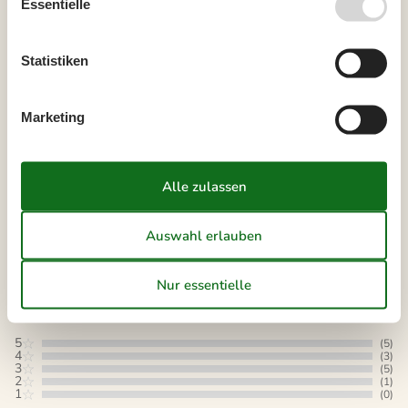
Essentielle
Ankunftszeit wurde nicht ausgewählt.
Vertrags- und Mietbedingungen
Statistiken
Marketing
Unsere Gästebewertungen
Unsere Gästebewertungen
3,9
Bezogen auf
14
Bewertungen
Letzte Bewertung ist vom 12.07.2026
5
(5)
4
(3)
3
(5)
2
(1)
1
(0)