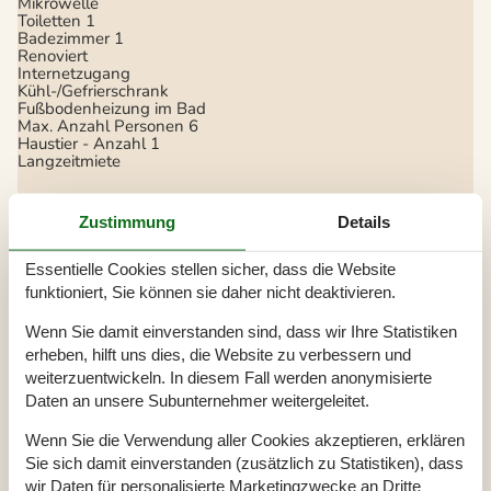
Mikrowelle
Toiletten
1
Badezimmer
1
Renoviert
Internetzugang
Kühl-/Gefrierschrank
Fußbodenheizung im Bad
Max. Anzahl Personen
6
Haustier - Anzahl
1
Langzeitmiete
Zustimmung
Details
Essentielle Cookies stellen sicher, dass die Website
funktioniert, Sie können sie daher nicht deaktivieren.
Kalender
Wenn Sie damit einverstanden sind, dass wir Ihre Statistiken
Ankunft
erheben, hilft uns dies, die Website zu verbessern und
weiterzuentwickeln. In diesem Fall werden anonymisierte
Daten an unsere Subunternehmer weitergeleitet.
Oktober 2026
Wenn Sie die Verwendung aller Cookies akzeptieren, erklären
Sie sich damit einverstanden (zusätzlich zu Statistiken), dass
Mo
Di
Mi
Do
Fr
Sa
So
wir Daten für personalisierte Marketingzwecke an Dritte