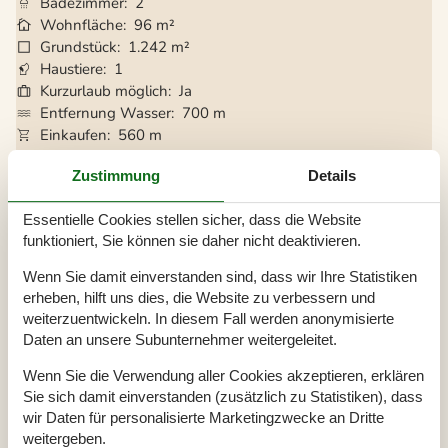
Badezimmer
2
Wohnfläche
96 m²
Grundstück
1.242 m²
Haustiere
1
Kurzurlaub möglich
Ja
Entfernung Wasser
700 m
Einkaufen
560 m
Whirlpool
Ja
Zustimmung
Details
Sauna
Ja
Internet
Ja
Essentielle Cookies stellen sicher, dass die Website
Kaminofen
Ja
funktioniert, Sie können sie daher nicht deaktivieren.
Eingezäunter Bereich
Ja
Waschmaschine
Ja
Wenn Sie damit einverstanden sind, dass wir Ihre Statistiken
Geschirrspüler
Ja
erheben, hilft uns dies, die Website zu verbessern und
Nichtraucher
Ja
weiterzuentwickeln. In diesem Fall werden anonymisierte
Klimafreundlich
Ja
Daten an unsere Subunternehmer weitergeleitet.
Wenn Sie die Verwendung aller Cookies akzeptieren, erklären
Sie sich damit einverstanden (zusätzlich zu Statistiken), dass
Gesamte Ausstattung
wir Daten für personalisierte Marketingzwecke an Dritte
weitergeben.
Hausinfo.