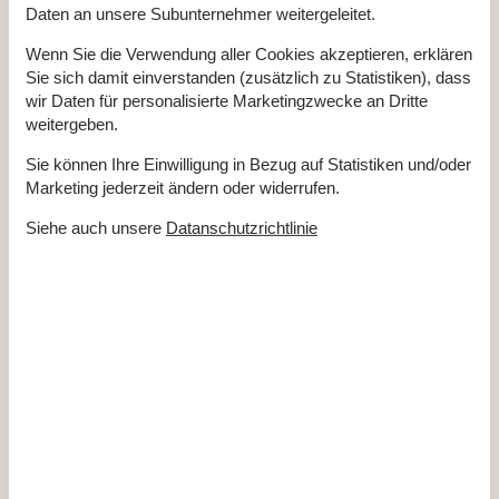
Anzahl kostenloser Kinder (<4 Jahre)
1
Daten an unsere Subunternehmer weitergeleitet.
Anzahl Sonnenliegen
4
Baujahr
1994
Wenn Sie die Verwendung aller Cookies akzeptieren, erklären
Baumaterial: Holz
Sie sich damit einverstanden (zusätzlich zu Statistiken), dass
ECO, Ladegerät für Elektrofahrzeuge
wir Daten für personalisierte Marketingzwecke an Dritte
ECO, Luft- oder Erdwärmepumpe
ECO, umweltfreundliche Baustoffe
weitergeben.
ECO, Öko-Recycling vor Ort
Ferienhaus
160 m²
Sie können Ihre Einwilligung in Bezug auf Statistiken und/oder
Gericht, deutsch und skandinavisch
Marketing jederzeit ändern oder widerrufen.
Haustiere Ja
2
Heizung, Elektroheizung
Renoviert
2008
Siehe auch unsere
Datanschutzrichtlinie
Self-Service-Check-in
Staubsauger
Verbrauchskosten exkl.
Waschmaschine
Winterfest
Wäschetrockner
Öko-Fahrräder verfügbar
Draußen
Aufladen von Elektroautos nicht inbegriffen Im Preis
Gartenmöbel
Grill
Kostenloser Carport auf dem Grundstück
2
Ladestation für Elektroauto