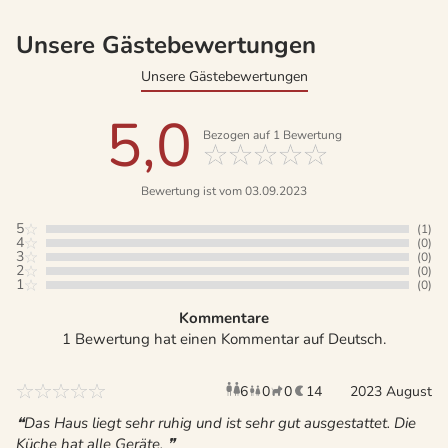
Unsere Gästebewertungen
Unsere Gästebewertungen
5,0
Bezogen auf
1
Bewertung
Bewertung ist vom 03.09.2023
5
(1)
4
(0)
3
(0)
2
(0)
1
(0)
Kommentare
1 Bewertung hat einen Kommentar auf Deutsch.
6
0
0
14
Erwachsene
Kinder
2023 August
Haustiere
Übernac
Das Haus liegt sehr ruhig und ist sehr gut ausgestattet. Die
Küche hat alle Geräte.