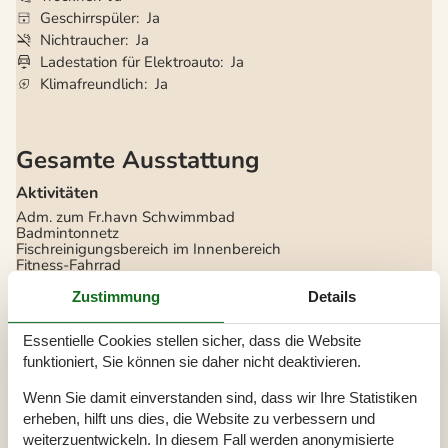
Geschirrspüler
Ja
Nichtraucher
Ja
Ladestation für Elektroauto
Ja
Klimafreundlich
Ja
Gesamte Ausstattung
Aktivitäten
Adm. zum Fr.havn Schwimmbad
Badmintonnetz
Fischreinigungsbereich im Innenbereich
Fitness-Fahrrad
Krokette
Zustimmung
Details
Badezimmer
TOILETTE. Heißes und kaltes Wasser
Essentielle Cookies stellen sicher, dass die Website
funktioniert, Sie können sie daher nicht deaktivieren.
Diverse
Alternative Heizung, Wärmepumpe
Wenn Sie damit einverstanden sind, dass wir Ihre Statistiken
Anzahl Haustiere
2
erheben, hilft uns dies, die Website zu verbessern und
Anzahl Hochstühle
1
weiterzuentwickeln. In diesem Fall werden anonymisierte
Anzahl Kinderbetten
1