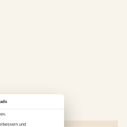
ails
ren.
verbessern und