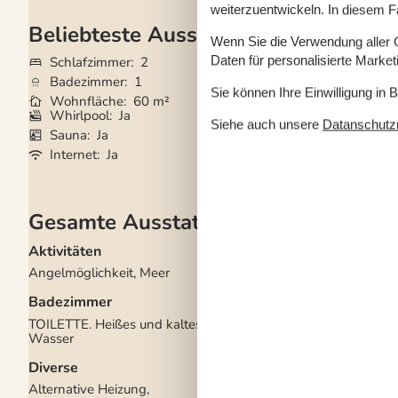
weiterzuentwickeln. In diesem F
Beliebteste Ausstattungen
Wenn Sie die Verwendung aller Co
Daten für personalisierte Marke
Schlafzimmer
2
Haustiere
2
Badezimmer
1
Kurzurlaub mögli
Sie können Ihre Einwilligung in 
Wohnfläche
60 m²
Entfernung Wass
Whirlpool
Ja
Gute Angelmöglic
Siehe auch unsere
Datanschutzri
Sauna
Ja
Waschmaschine
Internet
Ja
Trockner
Ja
Gesamte Ausstattung
Aktivitäten
Draußen
Angelmöglichkeit, Meer
Dusche im Freien
Gartenmöbel
Badezimmer
Gasgrill
Grill
TOILETTE. Heißes und kaltes
Kostenloser Parkplat
Wasser
Gelände
2
Offenes Gelände
Diverse
Drinnen
Alternative Heizung,