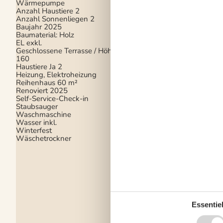
Wärmepumpe
Energiesparendes He
Anzahl Haustiere
2
Fußbodenheizung im
Anzahl Sonnenliegen
2
Badezimmer
Baujahr
2025
Rauchmelder
Baumaterial: Holz
EL exkl.
Elektrogeräte
Geschlossene Terrasse / Höhe
160
1 Fernseher
Haustiere Ja
2
Chromecast
Heizung, Elektroheizung
DK-DR1
Reihenhaus
60 m²
Internet (drahtlos)
Renoviert
2025
Smart TV
Self-Service-Check-in
Staubsauger
In der Nähe
Waschmaschine
Die nächste Stadt
17
Wasser inkl.
Entf. zum Wasser/Ba
Winterfest
Entfernung Einkauf
1
Wäschetrockner
Entfernung Flughafe
Entfernung zu alt. W
1,5 km
Entfernung zu
Angelmöglichkeiten
Fitness Center
17 km
Nächstes Restaurant
Schwimmbad
17 km
Essentiel