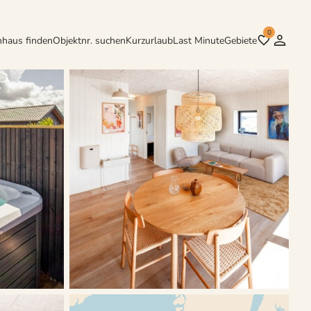
0
nhaus finden
Objektnr. suchen
Kurzurlaub
Last Minute
Gebiete