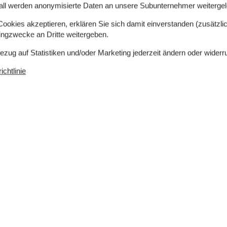
all werden anonymisierte Daten an unsere Subunternehmer weitergele
okies akzeptieren, erklären Sie sich damit einverstanden (zusätzlich
tingzwecke an Dritte weitergeben.
Einkaufen
1.900 m
ch
Ja
Bezug auf Statistiken und/oder Marketing jederzeit ändern oder widerr
er
190 m
hkeiten
Ja
Geschirrspüler
Ja
chtlinie
Ja
Nichtraucher
Ja
Klimafreundlich
Ja
Konzepte
Rauchfreies Haus
Küche
Abzugshaube
z auf dem
Backofen und Elektroplatten
4
Kochfelder
Die Küche verfügt über
Warmwasser
Gefrierbox