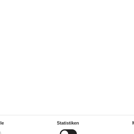
izsystem
Kaffeemaschine
Kühlschrank
Mikrowelle
Spülmaschine
Notiz
Wird nicht an Jugendgruppen
vermietet
Wellness
Außensauna
Spa mit stehendem Wasser im
Freien
6 Pers.
 km
den
190 m
,9 km
n BLL
1 m
asser/Baden
190 m
17 km
le
Statistiken