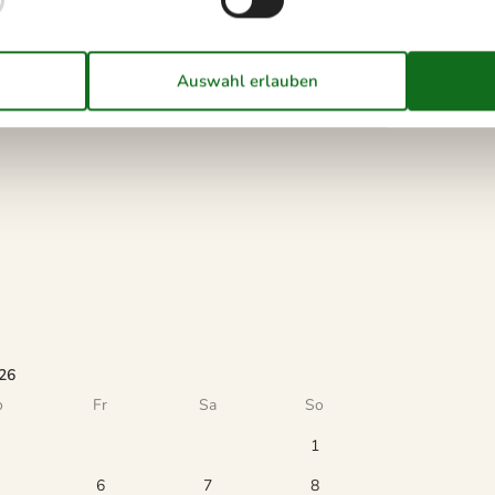
stens, dass ein Kurzurlaub in der Hochsaison nicht
26
o
Fr
Sa
So
1
6
7
8