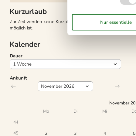
Kurzurlaub
Zur Zeit werden keine Kurzulaube angeboten. Das bedeutet mei
möglich ist.
Kalender
Dauer
Ankunft
November 20
Mo
Di
Mi
D
44
45
2
3
4
5