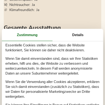
Nichtraucher
Ja
Klimafreundlich
Ja
Gesamte Ausstattung
Bitte beachten
Zustimmung
Details
Rauchen ist verboten
Essentielle Cookies stellen sicher, dass die Website
Draußen
funktioniert, Sie können sie daher nicht deaktivieren.
Dünenstandort
Einlass
620 m
Wenn Sie damit einverstanden sind, dass wir Ihre Statistiken
Geschlossene Terrasse
30 m²
erheben, hilft uns dies, die Website zu verbessern und
Geschäft
1,2 km
weiterzuentwickeln. In diesem Fall werden anonymisierte
Größe des Grundstücks
1206 m²
Meer
425 m
Daten an unsere Subunternehmer weitergeleitet.
Naturstandort
Parkplatz beim Haus
Wenn Sie die Verwendung aller Cookies akzeptieren, erklären
Schaukel
Sie sich damit einverstanden (zusätzlich zu Statistiken), dass
Terrasse
40 m²
wir Daten für personalisierte Marketingzwecke an Dritte
Werkzeugschuppen
weitergeben.
Einrichtung
Sie können Ihre Einwilligung in Bezug auf Statistiken und/oder