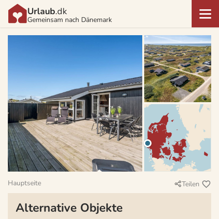
Urlaub
.dk
Gemeinsam nach Dänemark
Hauptseite
Teilen
Alternative Objekte