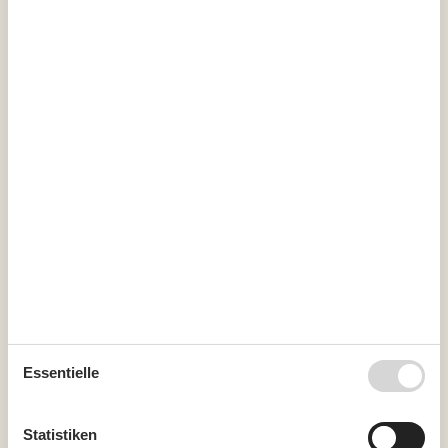
Schlüsselkasten mit Code
Kurzurlaub
Es besteht eine begrenzte Möglichkeit das ganze Jahr einen
Kurzurlaub zu machen, typischerweise außerhalb der
Hochsaison.
Kalender
Ankunft
Oktober 2026
Essentielle
Mo
Di
Mi
Do
Fr
Sa
So
40
1
2
3
4
Statistiken