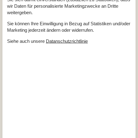
wir Daten für personalisierte Marketingzwecke an Dritte
Drinnen
weitergeben.
Kaminofen
Sie können Ihre Einwilligung in Bezug auf Statistiken und/oder
Elektrogeräte
Marketing jederzeit ändern oder widerrufen.
1 Fernseher
DK-DR1/TV2
Siehe auch unsere
Datanschutzrichtlinie
Internet (drahtlos)
Radio
In der Nähe
Die nächste Stadt
5 km
Entf. zum Wasser/Baden
100 m
Entfernung Einkauf
1 km
Geschäft für Tierfutter
4 km
Hundestrand
500 m
Nächstes Restaurant
1 km
Tierarzt
10 km
Konzepte
Nahe am Meer
Rauchfreies Haus
Küche
Die Küche verfügt über Warmwasser