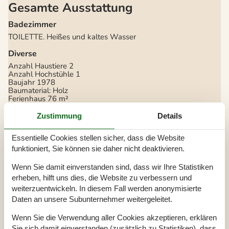
Gesamte Ausstattung
Badezimmer
TOILETTE. Heißes und kaltes Wasser
Diverse
Anzahl Haustiere
2
Anzahl Hochstühle
1
Baujahr
1978
Baumaterial: Holz
Ferienhaus
76 m²
Haustiere Ja
2
Heizung, Elektroheizung
Zustimmung
Details
Meerblick
Parabol
Essentielle Cookies stellen sicher, dass die Website
Self-Service-Check-in
Staubsauger
funktioniert, Sie können sie daher nicht deaktivieren.
Teilweise isoliert
Verbrauchskosten exkl.
Wenn Sie damit einverstanden sind, dass wir Ihre Statistiken
Waschmaschine
erheben, hilft uns dies, die Website zu verbessern und
Draußen
weiterzuentwickeln. In diesem Fall werden anonymisierte
Daten an unsere Subunternehmer weitergeleitet.
Gartenmöbel
Grill
Wenn Sie die Verwendung aller Cookies akzeptieren, erklären
Kostenloser Parkplatz auf dem Gelände
Naturgrundstück
700 m²
Sie sich damit einverstanden (zusätzlich zu Statistiken), dass