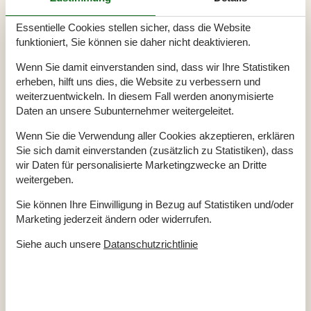
Draußen
Außendusche
Essentielle Cookies stellen sicher, dass die Website
Geschäft
1,5 km
funktioniert, Sie können sie daher nicht deaktivieren.
Golfplatz
12 km
Grill
1
Wenn Sie damit einverstanden sind, dass wir Ihre Statistiken
Größe des Grundstücks
1283 m²
Meer
200 m
erheben, hilft uns dies, die Website zu verbessern und
Naturstandort
weiterzuentwickeln. In diesem Fall werden anonymisierte
Parkplatz beim Haus
Daten an unsere Subunternehmer weitergeleitet.
Einrichtung
Wenn Sie die Verwendung aller Cookies akzeptieren, erklären
Anzahl Erwachsene inkl. 4-11 Jahre
6
Sie sich damit einverstanden (zusätzlich zu Statistiken), dass
Baujahr
1999
Bebaute Fläche
105 m²
wir Daten für personalisierte Marketingzwecke an Dritte
Ferienhaus
weitergeben.
Fußbodenheizung in allen Fliesenböden
Gefrierkapazität (Anzahl Liter)
15
Sie können Ihre Einwilligung in Bezug auf Statistiken und/oder
Holzofen
1
Renovierung
2004
Marketing jederzeit ändern oder widerrufen.
Waschmaschine
1
Wärmepumpe
Siehe auch unsere
Datanschutzrichtlinie
Wärmepumpe Luft zu Luft
Wäschetrockner
1
Küche
Anzahl der Keramikkochplatten
4