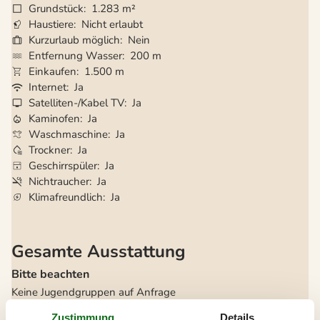
Grundstück
1.283 m²
Haustiere
Nicht erlaubt
Kurzurlaub möglich
Nein
Entfernung Wasser
200 m
Einkaufen
1.500 m
Internet
Ja
Satelliten-/Kabel TV
Ja
Kaminofen
Ja
Waschmaschine
Ja
Trockner
Ja
Geschirrspüler
Ja
Nichtraucher
Ja
Klimafreundlich
Ja
Gesamte Ausstattung
Bitte beachten
Keine Jugendgruppen auf Anfrage
Rauchen ist verboten
Zustimmung
Details