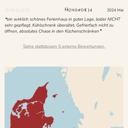
2
0
0
14
Erwachsene
Kinder
Haustiere
2024 Mai
Übernac
ein wirklich schönes Ferienhaus in guter Lage, leider NICHT
sehr gepflegt. Kühlschrank überaltet, Gefrierfach nicht zu
öffnen, absolutes Chaos in den Küchenschränken
Siehe stattdessen 5 externe Bewertungen.