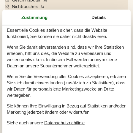
Nichtraucher
Ja
Klimafreundlich
Ja
Zustimmung
Details
Essentielle Cookies stellen sicher, dass die Website
Gesamte Ausstattung
funktioniert, Sie können sie daher nicht deaktivieren.
Bitte beachten
Wenn Sie damit einverstanden sind, dass wir Ihre Statistiken
Keine Jugendgruppen auf Anfrage
erheben, hilft uns dies, die Website zu verbessern und
Rauchen ist verboten
weiterzuentwickeln. In diesem Fall werden anonymisierte
Daten an unsere Subunternehmer weitergeleitet.
Draußen
Geschäft
1 km
Wenn Sie die Verwendung aller Cookies akzeptieren, erklären
Grill
1
Sie sich damit einverstanden (zusätzlich zu Statistiken), dass
Größe des Grundstücks
800 m²
Holzsteg
wir Daten für personalisierte Marketingzwecke an Dritte
Landschaftsgarten
weitergeben.
Meer
200 m
Parkplatz beim Haus
Sie können Ihre Einwilligung in Bezug auf Statistiken und/oder
Terrasse
15 m²
Überdachte Terrasse
24 m²
Marketing jederzeit ändern oder widerrufen.
Einrichtung
Siehe auch unsere
Datanschutzrichtlinie
Anzahl Erwachsene inkl. 4-11 Jahre
6