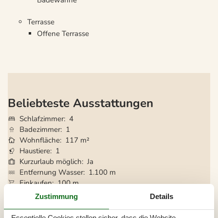
Badewanne
Terrasse
Offene Terrasse
Beliebteste Ausstattungen
Schlafzimmer
4
Badezimmer
1
Wohnfläche
117 m²
Haustiere
1
Kurzurlaub möglich
Ja
Entfernung Wasser
1.100 m
Einkaufen
100 m
Kaminofen
Ja
Zustimmung
Details
Waschmaschine
Ja
Geschirrspüler
Ja
Essentielle Cookies stellen sicher, dass die Website