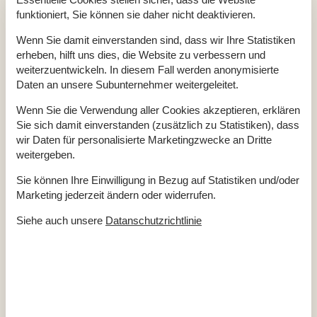
Nichtraucher
Ja
funktioniert, Sie können sie daher nicht deaktivieren.
Wenn Sie damit einverstanden sind, dass wir Ihre Statistiken
erheben, hilft uns dies, die Website zu verbessern und
Gesamte Ausstattung
weiterzuentwickeln. In diesem Fall werden anonymisierte
Daten an unsere Subunternehmer weitergeleitet.
Badezimmer
TOILETTE. Heißes und kaltes Wasser
Wenn Sie die Verwendung aller Cookies akzeptieren, erklären
Sie sich damit einverstanden (zusätzlich zu Statistiken), dass
Diverse
wir Daten für personalisierte Marketingzwecke an Dritte
Anzahl Haustiere
1
weitergeben.
Anzahl kostenloser Kinder (<4 Jahre)
1
Baujahr
1900
Baumaterial: Stein
Sie können Ihre Einwilligung in Bezug auf Statistiken und/oder
Doppelhaus
117 m²
Marketing jederzeit ändern oder widerrufen.
EL exkl.
Ganzjähriges Haus
Siehe auch unsere
Datanschutzrichtlinie
Haustiere Ja
1
Heizung, Elektroheizung
Renoviert
2015
Staubsauger
Waschmaschine
Wasser inkl.
Winterfest
Draußen