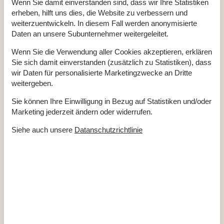
Wenn Sie damit einverstanden sind, dass wir Ihre Statistiken
TOILETTE. Heißes und kaltes Wasser
erheben, hilft uns dies, die Website zu verbessern und
weiterzuentwickeln. In diesem Fall werden anonymisierte
Diverse
Daten an unsere Subunternehmer weitergeleitet.
Anzahl Haustiere
1
Anzahl kostenloser Kinder (<4 Jahre)
1
Wenn Sie die Verwendung aller Cookies akzeptieren, erklären
Baujahr
1984
Baumaterial: Holz
Sie sich damit einverstanden (zusätzlich zu Statistiken), dass
Blick ins Grüne
wir Daten für personalisierte Marketingzwecke an Dritte
Ferienhaus
40 m²
weitergeben.
Haustiere Ja
1
Heizung, Elektroheizung
Sie können Ihre Einwilligung in Bezug auf Statistiken und/oder
Renoviert
2000
Staubsauger
Marketing jederzeit ändern oder widerrufen.
Teilweise isoliert
Verbrauchskosten exkl.
Siehe auch unsere
Datanschutzrichtlinie
Draußen
Gartenmöbel
Naturgrundstück
1812 m²
Offenes Gelände
Elektrogeräte
1 Fernseher
Chromecast
Internet (drahtlos)