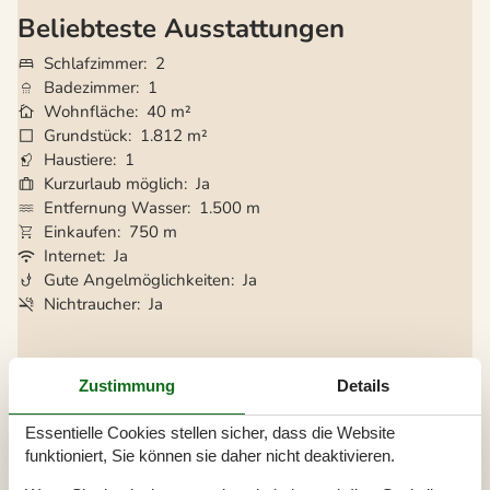
Beliebteste Ausstattungen
Schlafzimmer
2
Badezimmer
1
Wohnfläche
40 m²
Grundstück
1.812 m²
Haustiere
1
Kurzurlaub möglich
Ja
Entfernung Wasser
1.500 m
Einkaufen
750 m
Internet
Ja
Gute Angelmöglichkeiten
Ja
Nichtraucher
Ja
Gesamte Ausstattung
Zustimmung
Details
Aktivitäten
Essentielle Cookies stellen sicher, dass die Website
Angelmöglichkeit, Meer
funktioniert, Sie können sie daher nicht deaktivieren.
Badezimmer