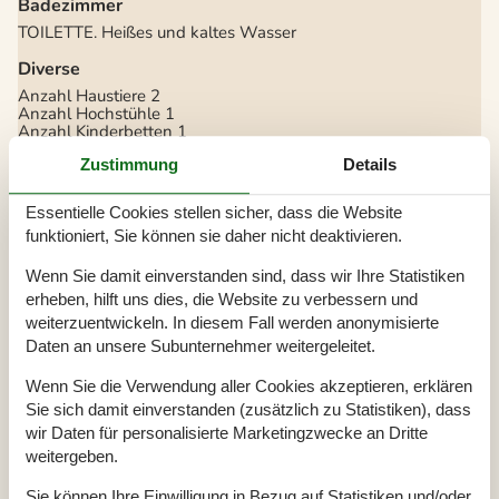
Badezimmer
TOILETTE. Heißes und kaltes Wasser
Diverse
Anzahl Haustiere
2
Anzahl Hochstühle
1
Anzahl Kinderbetten
1
Baujahr
1985
Zustimmung
Details
Baumaterial: Holz
EL exkl.
Ferienhaus
88 m²
Essentielle Cookies stellen sicher, dass die Website
Haustiere Ja
2
funktioniert, Sie können sie daher nicht deaktivieren.
Heizung, Elektroheizung
Renoviert
2015
Satellitenschüssel, deutsche Sender
Wenn Sie damit einverstanden sind, dass wir Ihre Statistiken
Self-Service-Check-in
erheben, hilft uns dies, die Website zu verbessern und
Strohdach
weiterzuentwickeln. In diesem Fall werden anonymisierte
Waschmaschine
Wasser inkl.
Daten an unsere Subunternehmer weitergeleitet.
Winterfest
Wäschetrockner
Wenn Sie die Verwendung aller Cookies akzeptieren, erklären
Sie sich damit einverstanden (zusätzlich zu Statistiken), dass
Draußen
wir Daten für personalisierte Marketingzwecke an Dritte
Gartenmöbel
weitergeben.
Grill
Naturgrundstück
1400 m²
Sie können Ihre Einwilligung in Bezug auf Statistiken und/oder
Schaukel und Sandkasten