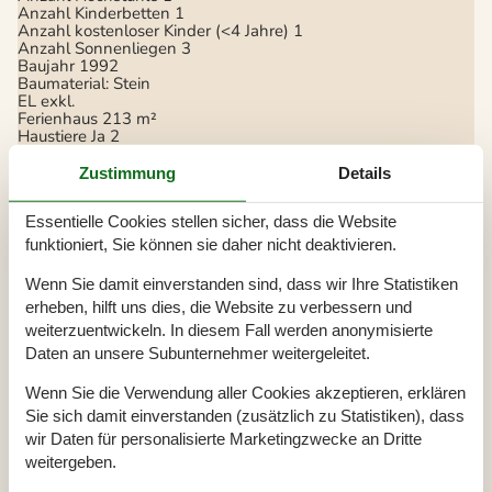
Anzahl Kinderbetten
1
Anzahl kostenloser Kinder (<4 Jahre)
1
Anzahl Sonnenliegen
3
Baujahr
1992
Baumaterial: Stein
EL exkl.
Ferienhaus
213 m²
Haustiere Ja
2
Heizung, Elektroheizung
Renoviert
2024
Zustimmung
Details
Satellitenschüssel, deutsche Sender
Self-Service-Check-in
Essentielle Cookies stellen sicher, dass die Website
Staubsauger
Strohdach
funktioniert, Sie können sie daher nicht deaktivieren.
Waschmaschine
Wasser inkl.
Wenn Sie damit einverstanden sind, dass wir Ihre Statistiken
Winterfest
erheben, hilft uns dies, die Website zu verbessern und
Wäschetrockner
weiterzuentwickeln. In diesem Fall werden anonymisierte
Draußen
Daten an unsere Subunternehmer weitergeleitet.
Dünengrundstück
2500 m²
Gartenmöbel
Wenn Sie die Verwendung aller Cookies akzeptieren, erklären
Grill
Sie sich damit einverstanden (zusätzlich zu Statistiken), dass
Kostenloser Parkplatz auf dem Gelände
5
wir Daten für personalisierte Marketingzwecke an Dritte
Schaukel und Sandkasten
Spiele für draussen
weitergeben.