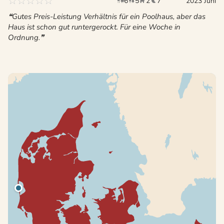
6
5
2
7
Erwachsene
Kinder
2023 Juni
Haustiere
Überna
Gutes Preis-Leistung Verhältnis für ein Poolhaus, aber das
Haus ist schon gut runtergerockt. Für eine Woche in
Ordnung.