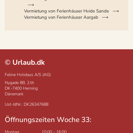
Vermietung von Ferienhäuser Hvide Sande
Vermietung von Ferienhäuser Aargab
©
Urlaub.dk
Feline Holidays A/S (AG)
Nygade 8B, 2.th
DK-7400
Herning
Dänemark
Ust-IdNr.: DK26347688
Öffnungszeiten Woche 33:
Montag:
10:00
-
16:00