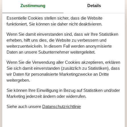
Wasser inkl.
Zustimmung
Details
Winterfest
Wäschetrockner
Essentielle Cookies stellen sicher, dass die Website
Draußen
funktioniert, Sie können sie daher nicht deaktivieren.
Dünengrundstück
1275 m²
Gartenmöbel
Wenn Sie damit einverstanden sind, dass wir Ihre Statistiken
Grill
erheben, hilft uns dies, die Website zu verbessern und
Kostenloser Parkplatz auf dem Gelände
2
weiterzuentwickeln. In diesem Fall werden anonymisierte
Drinnen
Daten an unsere Subunternehmer weitergeleitet.
Kaminofen
Teilweise Fußbodenheizung
Wenn Sie die Verwendung aller Cookies akzeptieren, erklären
Sie sich damit einverstanden (zusätzlich zu Statistiken), dass
Elektrogeräte
wir Daten für personalisierte Marketingzwecke an Dritte
1 DVD
weitergeben.
1 Fernseher
DK-DR1
Sie können Ihre Einwilligung in Bezug auf Statistiken und/oder
Flachbildfernseher
Internet (drahtlos)
Marketing jederzeit ändern oder widerrufen.
Stereoanlage und CD
Siehe auch unsere
Datanschutzrichtlinie
In der Nähe
Entf. zum Wasser/Baden
200 m
Entfernung Einkauf
2 km
Entfernung zu alt. Wasser/Baden
800 m