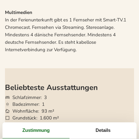
Multimedien
In der Ferienunterkunft gibt es 1 Fernseher mit Smart-TV.1
Chromecast. Fernsehen via Streaming. Stereoanlage.
Mindestens 4 dänische Fernsehsender. Mindestens 4
deutsche Fernsehsender. Es steht kabellose
Internetverbindung zur Verfügung.
Beliebteste Ausstattungen
Schlafzimmer
3
Badezimmer
1
Wohnfläche
93 m²
Grundstück
1.600 m²
Haustiere
3
Zustimmung
Details
Kurzurlaub möglich
Ja
Entfernung Wasser
200 m