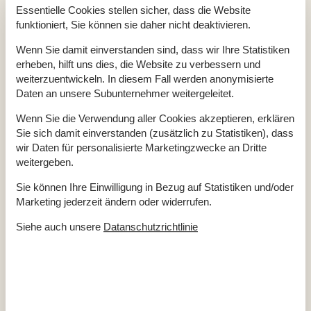
Essentielle Cookies stellen sicher, dass die Website
Einkaufen
3 km
funktioniert, Sie können sie daher nicht deaktivieren.
Whirlpool
Ja
Sauna
Ja
Wenn Sie damit einverstanden sind, dass wir Ihre Statistiken
Internet
Ja
erheben, hilft uns dies, die Website zu verbessern und
Satelliten-/Kabel TV
Ja
weiterzuentwickeln. In diesem Fall werden anonymisierte
Kaminofen
Ja
Daten an unsere Subunternehmer weitergeleitet.
Waschmaschine
Ja
Wenn Sie die Verwendung aller Cookies akzeptieren, erklären
Trockner
Ja
Sie sich damit einverstanden (zusätzlich zu Statistiken), dass
Geschirrspüler
Ja
wir Daten für personalisierte Marketingzwecke an Dritte
Nichtraucher
Ja
weitergeben.
Ladestation für Elektroauto
Ja
Klimafreundlich
Ja
Sie können Ihre Einwilligung in Bezug auf Statistiken und/oder
Marketing jederzeit ändern oder widerrufen.
Siehe auch unsere
Datanschutzrichtlinie
Gesamte Ausstattung
Bitte beachten
Rauchen ist verboten
Draußen