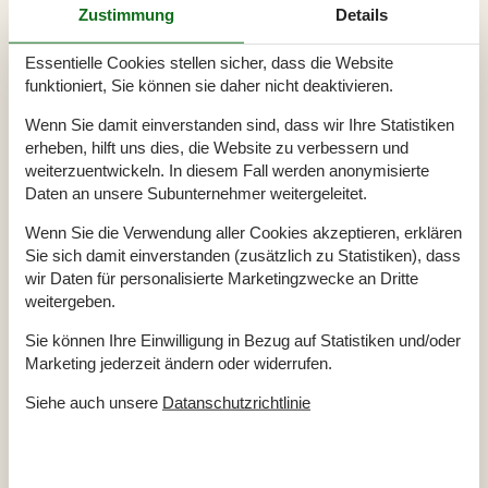
Satelliten-/Kabel TV
Ja
Zustimmung
Details
Kaminofen
Ja
Spiel- und Sportzimmer
Ja
Essentielle Cookies stellen sicher, dass die Website
Klimaanlage
Ja
funktioniert, Sie können sie daher nicht deaktivieren.
Waschmaschine
Ja
Trockner
Ja
Wenn Sie damit einverstanden sind, dass wir Ihre Statistiken
Geschirrspüler
Ja
erheben, hilft uns dies, die Website zu verbessern und
Nichtraucher
Ja
weiterzuentwickeln. In diesem Fall werden anonymisierte
Ladestation für Elektroauto
Ja
Daten an unsere Subunternehmer weitergeleitet.
Klimafreundlich
Ja
Wenn Sie die Verwendung aller Cookies akzeptieren, erklären
Sie sich damit einverstanden (zusätzlich zu Statistiken), dass
wir Daten für personalisierte Marketingzwecke an Dritte
Gesamte Ausstattung
weitergeben.
Hausinfo.
Sie können Ihre Einwilligung in Bezug auf Statistiken und/oder
2 x Dusche
Marketing jederzeit ändern oder widerrufen.
2 x WC
Anzahl Erw.
8
Siehe auch unsere
Datanschutzrichtlinie
Anzahl Haustiere
2
Baujahr
1988
Grundstück / Naturgrund
1800 m²
Hausareal
130 m²
Renovierungsjahr
2025