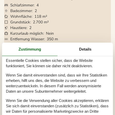
Schlafzimmer
4
Badezimmer
2
Wohnfläche
118 m²
Grundstück
2.700 m²
Haustiere
2
Kurzurlaub möglich
Nein
Entfernung Wasser
350 m
Einkaufen
4.800 m
Zustimmung
Details
Whirlpool
Ja
Sauna
Ja
Essentielle Cookies stellen sicher, dass die Website
Internet
Ja
funktioniert, Sie können sie daher nicht deaktivieren.
Satelliten-/Kabel TV
Ja
Kaminofen
Ja
Wenn Sie damit einverstanden sind, dass wir Ihre Statistiken
Spiel- und Sportzimmer
Ja
erheben, hilft uns dies, die Website zu verbessern und
Klimaanlage
Ja
weiterzuentwickeln. In diesem Fall werden anonymisierte
Waschmaschine
Ja
Daten an unsere Subunternehmer weitergeleitet.
Trockner
Ja
Wenn Sie die Verwendung aller Cookies akzeptieren, erklären
Geschirrspüler
Ja
Sie sich damit einverstanden (zusätzlich zu Statistiken), dass
Nichtraucher
Ja
wir Daten für personalisierte Marketingzwecke an Dritte
Ladestation für Elektroauto
Ja