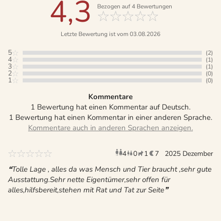
4,3
Bezogen auf
4
Bewertungen
Letzte Bewertung ist vom 03.08.2026
5
(2)
4
(1)
3
(1)
2
(0)
1
(0)
Kommentare
1 Bewertung hat einen Kommentar auf Deutsch.
1 Bewertung hat einen Kommentar in einer anderen Sprache.
4
0
1
7
Erwachsene
2025 Dezember
Kinder
Haustier
Überna
Tolle Lage , alles da was Mensch und Tier braucht ,sehr gute
Ausstattung.Sehr nette Eigentümer,sehr offen für
alles,hilfsbereit,stehen mit Rat und Tat zur Seite